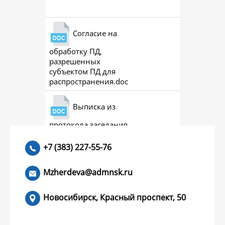
Согласие на
обработку ПД,
разрешенных
субъектом ПД для
распространения.doc
Выписка из
протокола заседания
совета (премии)
+7 (383) 227-55-76
Mzherdeva@admnsk.ru
Новосибирск, Красный проспект, 50
КУМЕНТЫ
НОВОСТИ
ЧАСТЫЕ ВОПРОСЫ
КОНТАКТЫ