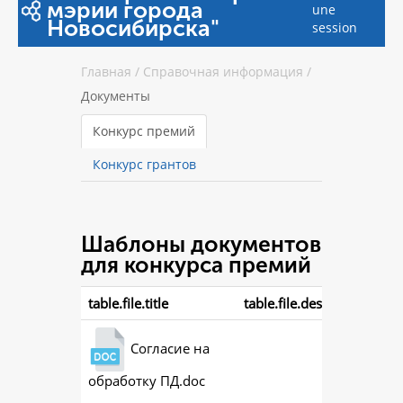
мэрии города
une
Новосибирска"
session
Главная
/
Справочная информация
/
Документы
Конкурс премий
Конкурс грантов
Шаблоны документов
для конкурса премий
table.file.title
table.file.description
Согласие на
обработку ПД.doc