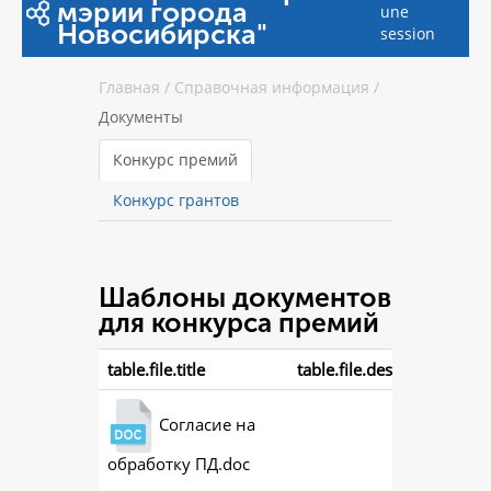
мэрии города
une
Новосибирска"
session
Главная
/
Справочная информация
/
Документы
Конкурс премий
Конкурс грантов
Шаблоны документов
для конкурса премий
table.file.title
table.file.description
Согласие на
обработку ПД.doc