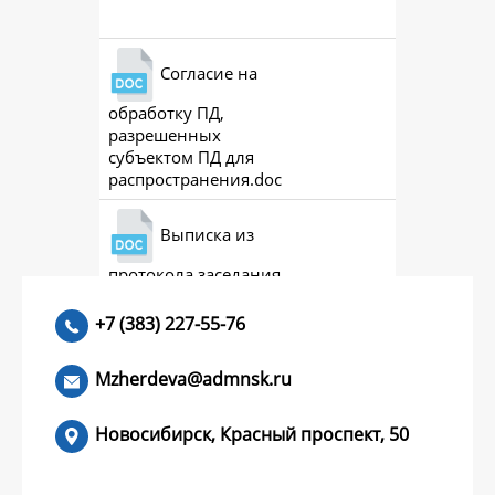
Согласие на
обработку ПД,
разрешенных
субъектом ПД для
распространения.doc
Выписка из
протокола заседания
совета (премии)
+7 (383) 227-55-76
Mzherdeva@admnsk.ru
Новосибирск, Красный проспект, 50
КУМЕНТЫ
НОВОСТИ
ЧАСТЫЕ ВОПРОСЫ
КОНТАКТЫ