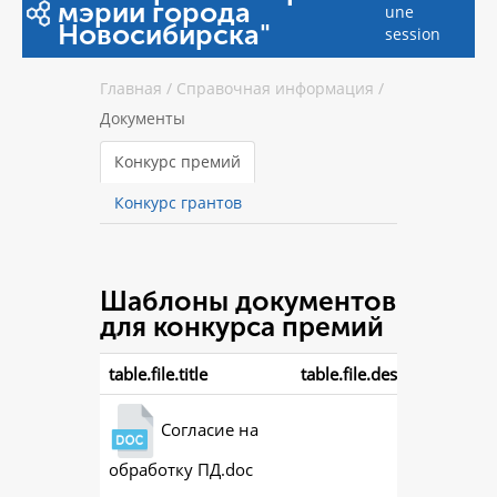
мэрии города
une
Новосибирска"
session
Главная
/
Справочная информация
/
Документы
Конкурс премий
Конкурс грантов
Шаблоны документов
для конкурса премий
table.file.title
table.file.description
Согласие на
обработку ПД.doc