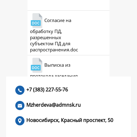
Согласие на
обработку ПД,
разрешенных
субъектом ПД для
распространения.doc
Выписка из
протокола заседания
совета (премии)
+7 (383) 227-55-76
Mzherdeva@admnsk.ru
Новосибирск, Красный проспект, 50
КУМЕНТЫ
НОВОСТИ
ЧАСТЫЕ ВОПРОСЫ
КОНТАКТЫ