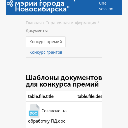
мэрии города
une
Новосибирска"
session
Главная
/
Справочная информация
/
Документы
Конкурс премий
Конкурс грантов
Шаблоны документов
для конкурса премий
table.file.title
table.file.description
Согласие на
обработку ПД.doc