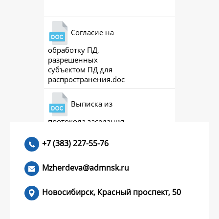
Согласие на
обработку ПД,
разрешенных
субъектом ПД для
распространения.doc
Выписка из
протокола заседания
совета (премии)
+7 (383) 227-55-76
Mzherdeva@admnsk.ru
Новосибирск, Красный проспект, 50
КУМЕНТЫ
НОВОСТИ
ЧАСТЫЕ ВОПРОСЫ
КОНТАКТЫ