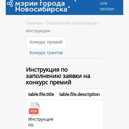
мэрии города
une
Новосибирска"
session
Главная
/
Справочная информация
/
Инструкции
Конкурс премий
Конкурс грантов
Инструкция
по
заполнению заявки на
конкурс премий
table.file.title
table.file.description
Инструкция
action.
по