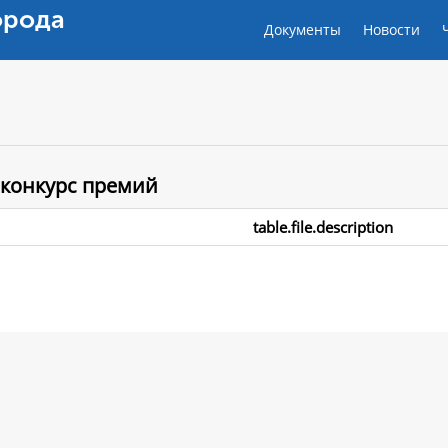
орода
Документы
Новости
 конкурс премий
table.file.description