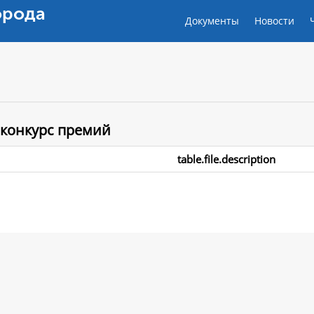
орода
Документы
Новости
 конкурс премий
table.file.description