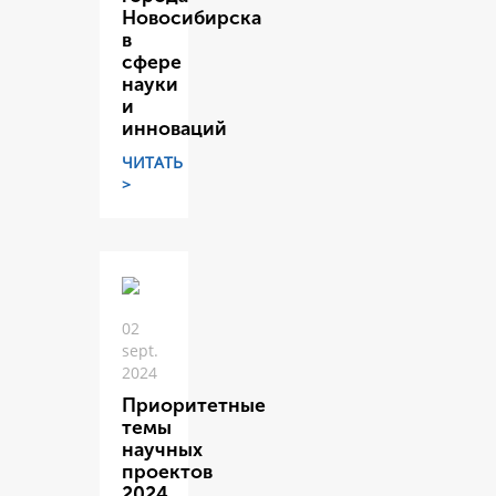
Новосибирска
в
сфере
науки
и
инноваций
ЧИТАТЬ
>
02
sept.
2024
Приоритетные
темы
научных
проектов
2024