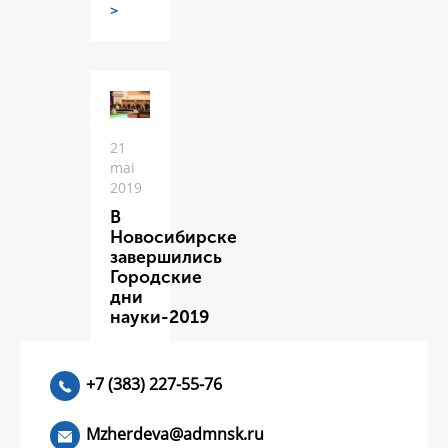
>
21
mai
2019
В
Новосибирске
завершились
Городские
дни
науки-2019
ЧИТАТЬ
>
+7 (383) 227-55-76
Mzherdeva@admnsk.ru