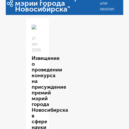
мэрии города
une
Новосибирска"
session
21
avr.
2026
Извещение
о
проведении
конкурса
на
присуждение
премий
мэрий
города
Новосибирска
в
сфере
науки