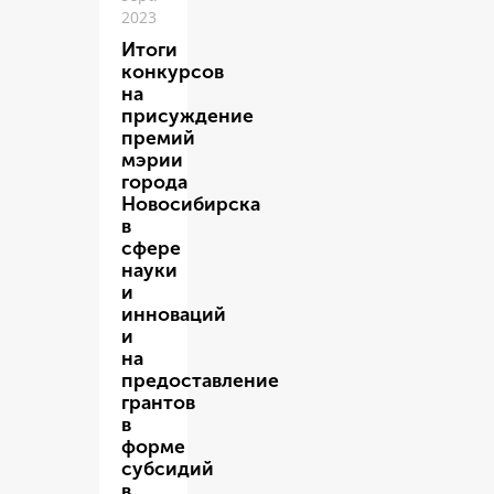
2023
Итоги
конкурсов
на
присуждение
премий
мэрии
города
Новосибирска
в
сфере
науки
и
инноваций
и
на
предоставление
грантов
в
форме
субсидий
в