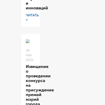
и
инноваций
ЧИТАТЬ
>
30
mai
2025
Извещение
о
проведении
конкурса
на
присуждение
премий
мэрий
города