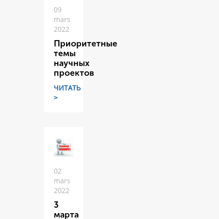
09
mars
2022
Приоритетные
темы
научных
проектов
ЧИТАТЬ
>
02
mars
2022
3
марта