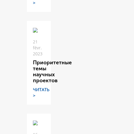
>
21
févr.
2023
Приоритетные
темы
научных
проектов
ЧИТАТЬ
>