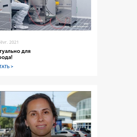
févr. 2021
туально для
рода!
ТАТЬ >