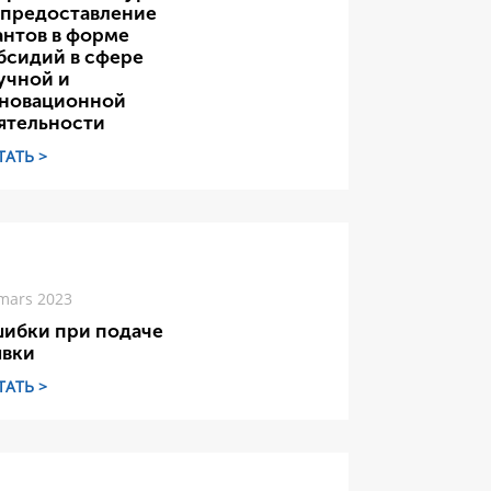
 предоставление
антов в форме
бсидий в сфере
учной и
новационной
ятельности
ТАТЬ >
mars 2023
ибки при подаче
явки
ТАТЬ >