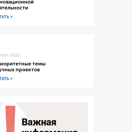
новационной
ятельности
ТАТЬ >
mars 2022
иоритетные темы
учных проектов
ТАТЬ >