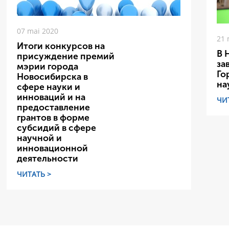
07 mai 2020
21 
Итоги конкурсов на
В 
присуждение премий
за
мэрии города
Го
Новосибирска в
на
сфере науки и
инноваций и на
ЧИ
предоставление
грантов в форме
субсидий в сфере
научной и
инновационной
деятельности
ЧИТАТЬ >