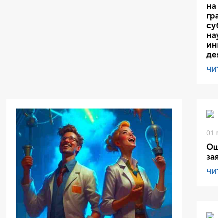
на
гр
су
на
ин
де
ЧИ
01 
Ош
за
ЧИ