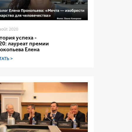
août 2020
тория успеха -
20: лауреат премии
окопьева Елена
ТАТЬ >