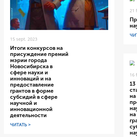
21 
Пр
на
ЧИ
15 sept. 2023
Итоги конкурсов на
присуждение премий
мэрии города
Новосибирска в
сфере науки и
16 
инноваций и на
13
предоставление
ст
грантов в форме
на
субсидий в сфере
пр
научной и
на
инновационной
на
деятельности
гр
ЧИТАТЬ >
су
на