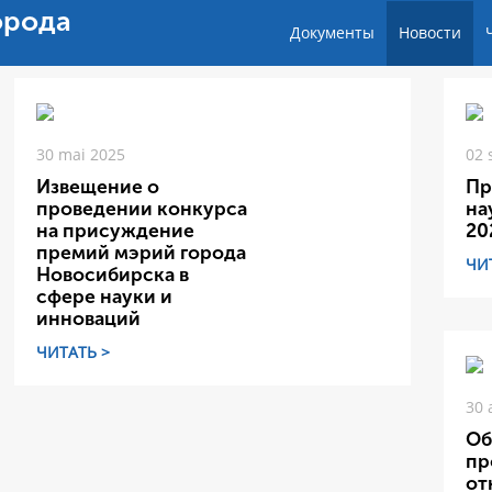
орода
Документы
Новости
30 mai 2025
02 
Извещение о
Пр
проведении конкурса
на
на присуждение
20
премий мэрий города
ЧИ
Новосибирска в
сфере науки и
инноваций
ЧИТАТЬ >
30 
Об
пр
от