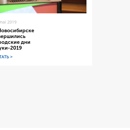
mai 2019
Новосибирске
вершились
родские дни
уки-2019
ТАТЬ >