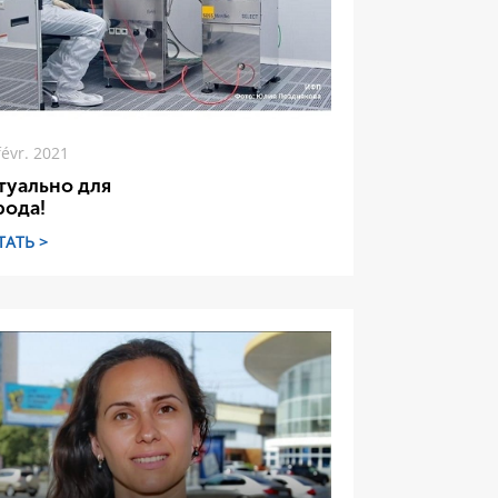
févr. 2021
туально для
рода!
ТАТЬ >