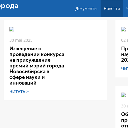
орода
Документы
Новости
30 mai 2025
02 
Извещение о
Пр
проведении конкурса
на
на присуждение
20
премий мэрий города
ЧИ
Новосибирска в
сфере науки и
инноваций
ЧИТАТЬ >
30 
Об
пр
от