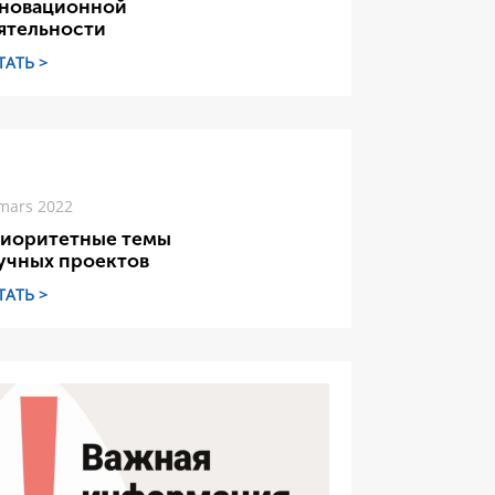
новационной
ятельности
ТАТЬ >
mars 2022
иоритетные темы
учных проектов
ТАТЬ >