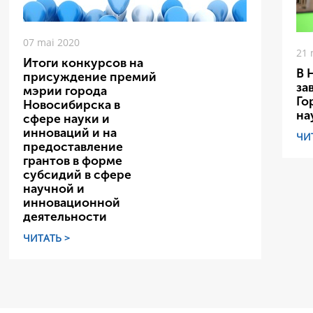
07 mai 2020
21 
Итоги конкурсов на
В 
присуждение премий
за
мэрии города
Го
Новосибирска в
на
сфере науки и
инноваций и на
ЧИ
предоставление
грантов в форме
субсидий в сфере
научной и
инновационной
деятельности
ЧИТАТЬ >