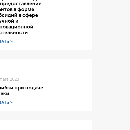
 предоставление
антов в форме
бсидий в сфере
учной и
новационной
ятельности
ТАТЬ >
mars 2023
ибки при подаче
явки
ТАТЬ >