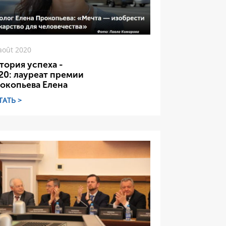
août 2020
тория успеха -
20: лауреат премии
окопьева Елена
ТАТЬ >