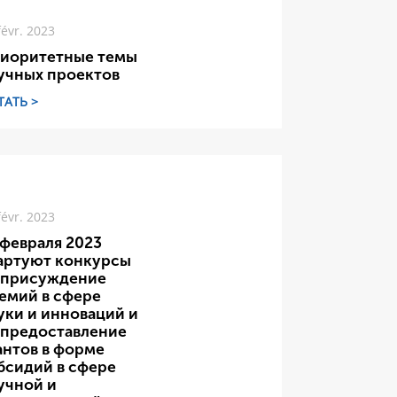
févr. 2023
иоритетные темы
учных проектов
ТАТЬ >
févr. 2023
 февраля 2023
артуют конкурсы
 присуждение
емий в сфере
уки и инноваций и
 предоставление
антов в форме
бсидий в сфере
учной и