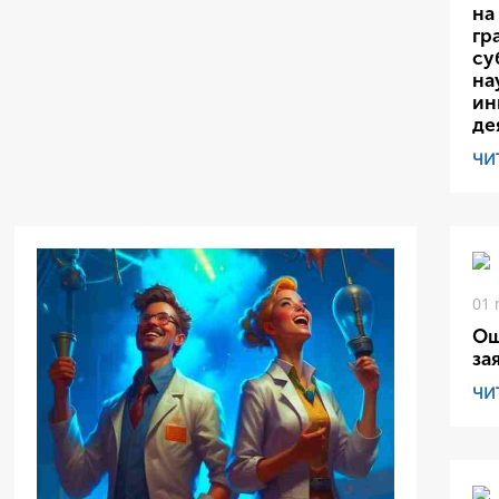
на
гр
су
на
ин
де
ЧИ
01 
Ош
за
ЧИ