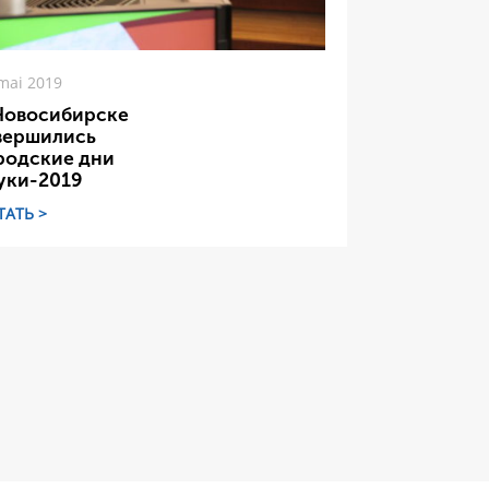
mai 2019
Новосибирске
вершились
родские дни
уки-2019
ТАТЬ >