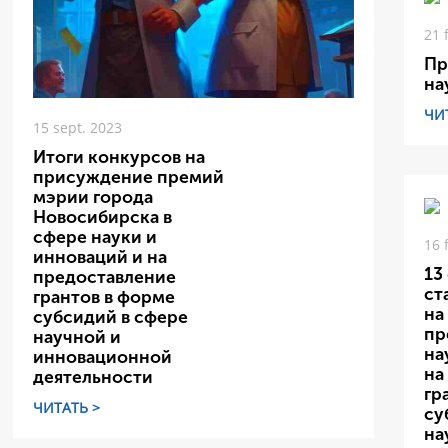
21 
Пр
на
ЧИ
15 sept. 2023
Итоги конкурсов на
присуждение премий
мэрии города
Новосибирска в
сфере науки и
16 
инноваций и на
13
предоставление
ст
грантов в форме
на
субсидий в сфере
пр
научной и
на
инновационной
на
деятельности
гр
ЧИТАТЬ >
су
на