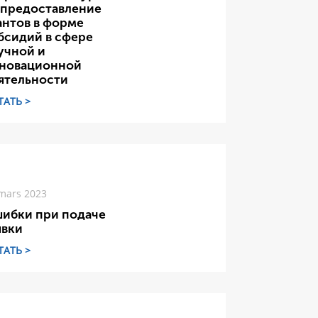
 предоставление
антов в форме
бсидий в сфере
учной и
новационной
ятельности
ТАТЬ >
mars 2023
ибки при подаче
явки
ТАТЬ >