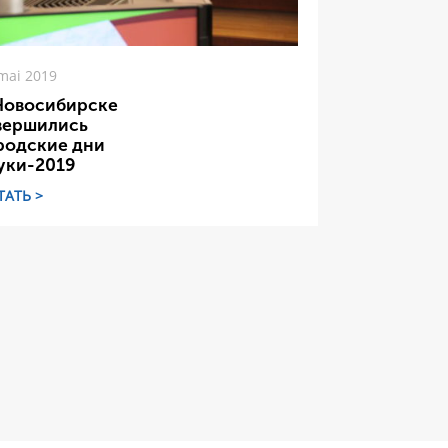
mai 2019
Новосибирске
вершились
родские дни
уки-2019
ТАТЬ >