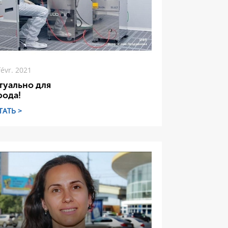
févr. 2021
туально для
рода!
ТАТЬ >