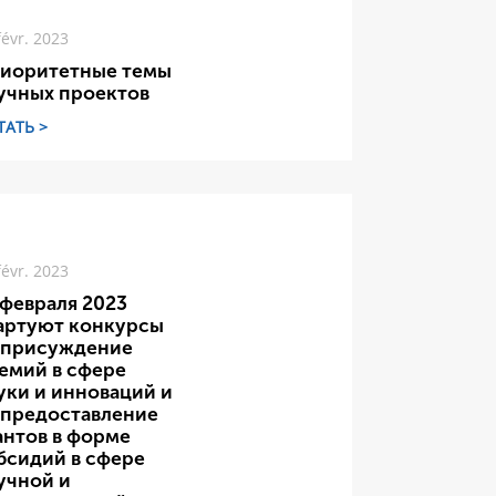
févr. 2023
иоритетные темы
учных проектов
ТАТЬ >
févr. 2023
 февраля 2023
артуют конкурсы
 присуждение
емий в сфере
уки и инноваций и
 предоставление
антов в форме
бсидий в сфере
учной и