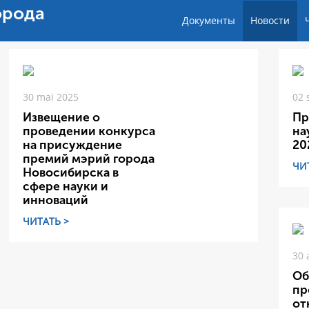
орода
Документы
Новости
30 mai 2025
02 
Извещение о
Пр
проведении конкурса
на
на присуждение
20
премий мэрий города
ЧИ
Новосибирска в
сфере науки и
инноваций
ЧИТАТЬ >
30 
Об
пр
от