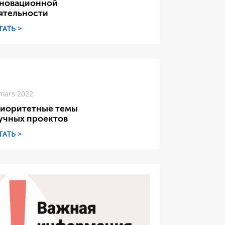
новационной
ятельности
ТАТЬ >
mars 2022
иоритетные темы
учных проектов
ТАТЬ >