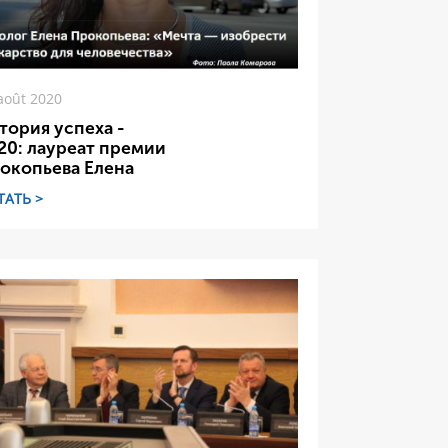
août 2020
тория успеха -
20: лауреат премии
окопьева Елена
ТАТЬ >