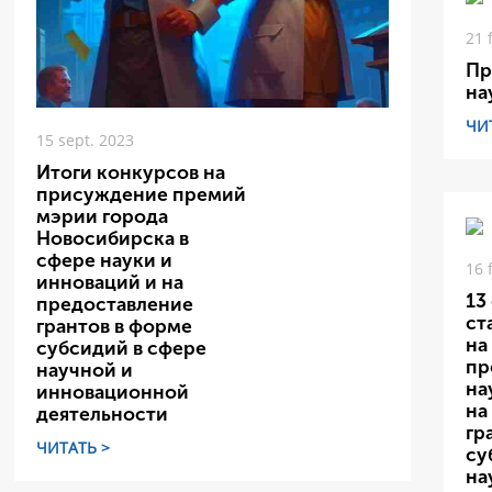
21 
Пр
на
ЧИ
15 sept. 2023
Итоги конкурсов на
присуждение премий
мэрии города
Новосибирска в
сфере науки и
16 
инноваций и на
13
предоставление
ст
грантов в форме
на
субсидий в сфере
пр
научной и
на
инновационной
на
деятельности
гр
ЧИТАТЬ >
су
на