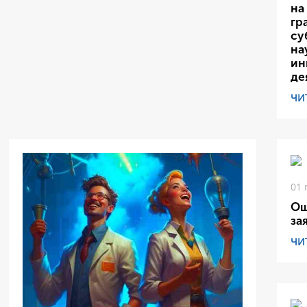
на
гр
су
на
ин
де
ЧИ
01 
Ош
за
ЧИ