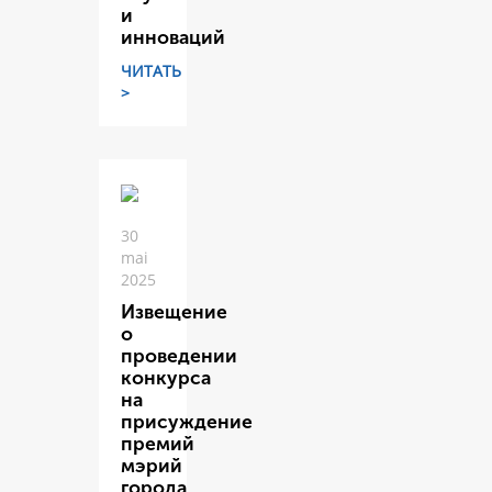
и
инноваций
ЧИТАТЬ
>
30
mai
2025
Извещение
о
проведении
конкурса
на
присуждение
премий
мэрий
города