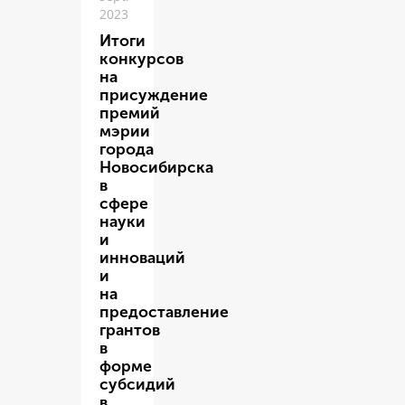
2023
Итоги
конкурсов
на
присуждение
премий
мэрии
города
Новосибирска
в
сфере
науки
и
инноваций
и
на
предоставление
грантов
в
форме
субсидий
в