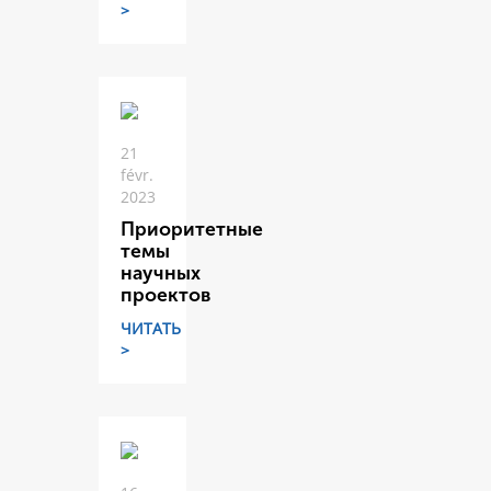
>
21
févr.
2023
Приоритетные
темы
научных
проектов
ЧИТАТЬ
>