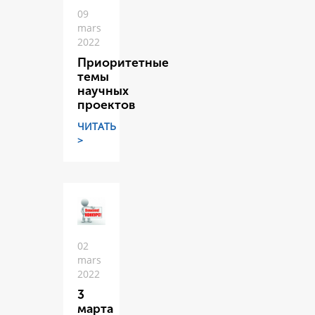
09
mars
2022
Приоритетные
темы
научных
проектов
ЧИТАТЬ
>
02
mars
2022
3
марта