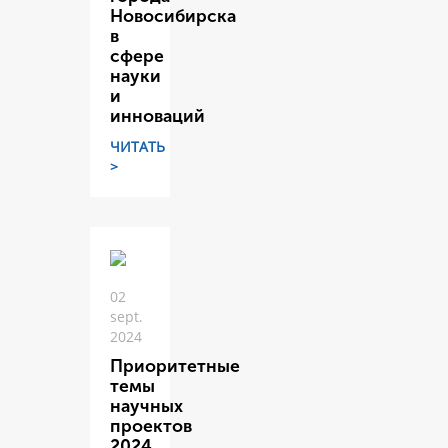
Новосибирска
в
сфере
науки
и
инноваций
ЧИТАТЬ
>
02
sept.
2024
Приоритетные
темы
научных
проектов
2024