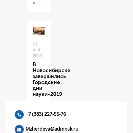
>
21
mai
2019
В
Новосибирске
завершились
Городские
дни
науки-2019
ЧИТАТЬ
>
+7 (383) 227-55-76
Mzherdeva@admnsk.ru