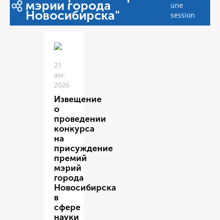
мэрии города
une
Новосибирска"
session
21
avr.
2026
Извещение
о
проведении
конкурса
на
присуждение
премий
мэрий
города
Новосибирска
в
сфере
науки