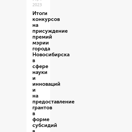
2023
Итоги
конкурсов
на
присуждение
премий
мэрии
города
Новосибирска
в
сфере
науки
и
инноваций
и
на
предоставление
грантов
в
форме
субсидий
в