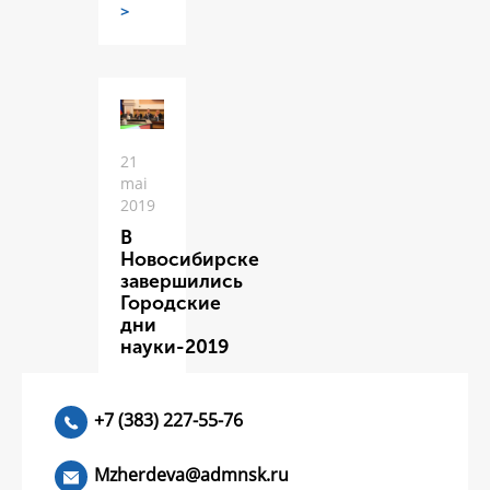
>
21
mai
2019
В
Новосибирске
завершились
Городские
дни
науки-2019
ЧИТАТЬ
>
+7 (383) 227-55-76
Mzherdeva@admnsk.ru