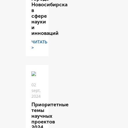
Новосибирска
в
сфере
науки
и
инноваций
ЧИТАТЬ
>
02
sept.
2024
Приоритетные
темы
научных
проектов
2024