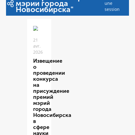
мэрии города
une
Новосибирска"
session
21
avr.
2026
Извещение
о
проведении
конкурса
на
присуждение
премий
мэрий
города
Новосибирска
в
сфере
науки