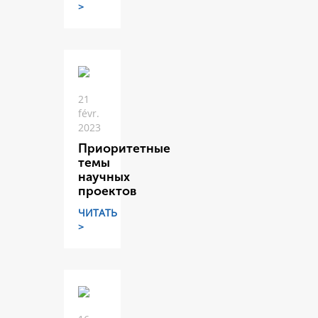
>
21
févr.
2023
Приоритетные
темы
научных
проектов
ЧИТАТЬ
>