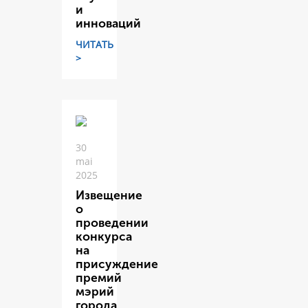
и
инноваций
ЧИТАТЬ
>
30
mai
2025
Извещение
о
проведении
конкурса
на
присуждение
премий
мэрий
города