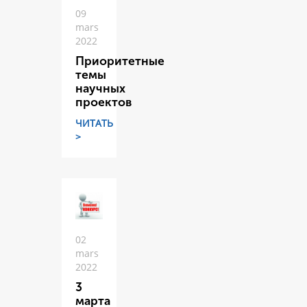
09
mars
2022
Приоритетные
темы
научных
проектов
ЧИТАТЬ
>
02
mars
2022
3
марта