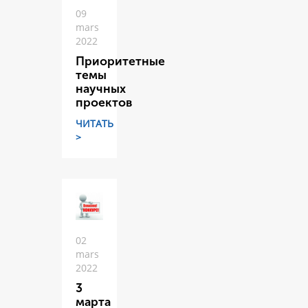
09
mars
2022
Приоритетные
темы
научных
проектов
ЧИТАТЬ
>
02
mars
2022
3
марта