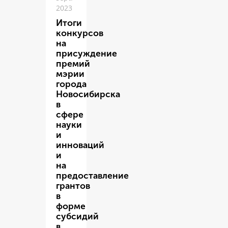
2023
Итоги
конкурсов
на
присуждение
премий
мэрии
города
Новосибирска
в
сфере
науки
и
инноваций
и
на
предоставление
грантов
в
форме
субсидий
в