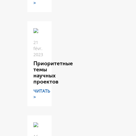
>
21
févr.
2023
Приоритетные
темы
научных
проектов
ЧИТАТЬ
>