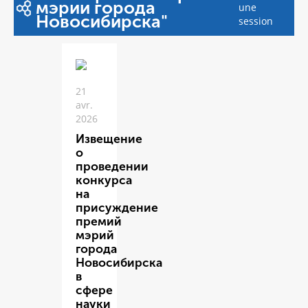
мэрии города
une
Новосибирска"
session
21
avr.
2026
Извещение
о
проведении
конкурса
на
присуждение
премий
мэрий
города
Новосибирска
в
сфере
науки