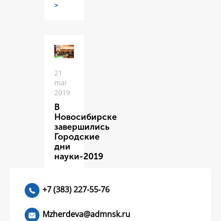
>
21
mai
2019
В
Новосибирске
завершились
Городские
дни
науки-2019
ЧИТАТЬ
>
+7 (383) 227-55-76
Mzherdeva@admnsk.ru