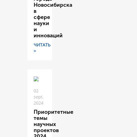
Новосибирска
в
сфере
науки
и
инноваций
ЧИТАТЬ
>
02
sept.
2024
Приоритетные
темы
научных
проектов
2024