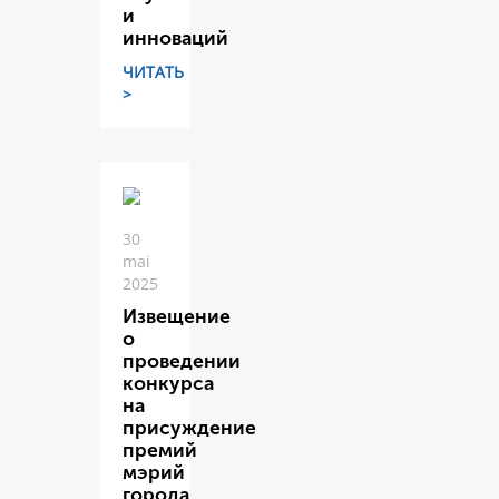
и
инноваций
ЧИТАТЬ
>
30
mai
2025
Извещение
о
проведении
конкурса
на
присуждение
премий
мэрий
города