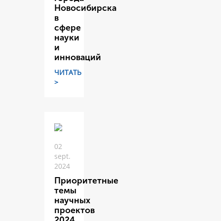
Новосибирска
в
сфере
науки
и
инноваций
ЧИТАТЬ
>
02
sept.
2024
Приоритетные
темы
научных
проектов
2024