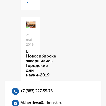
>
21
mai
2019
В
Новосибирске
завершились
Городские
дни
науки-2019
ЧИТАТЬ
>
+7 (383) 227-55-76
Mzherdeva@admnsk.ru