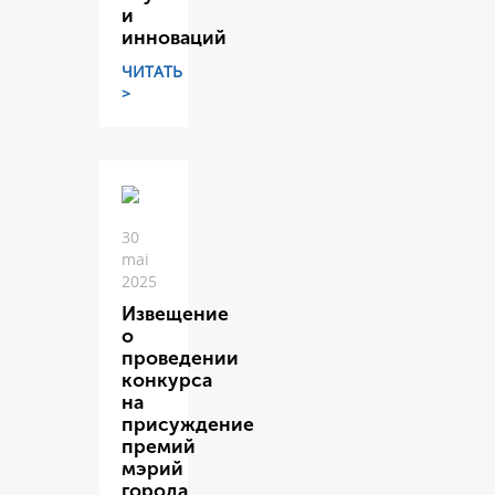
и
инноваций
ЧИТАТЬ
>
30
mai
2025
Извещение
о
проведении
конкурса
на
присуждение
премий
мэрий
города