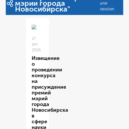
мэрии города
une
Новосибирска"
session
21
avr.
2026
Извещение
о
проведении
конкурса
на
присуждение
премий
мэрий
города
Новосибирска
в
сфере
науки