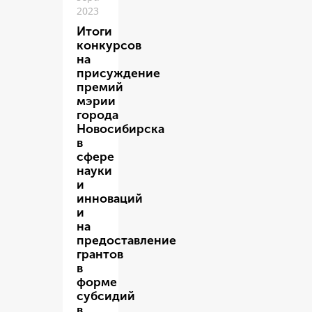
2023
Итоги
конкурсов
на
присуждение
премий
мэрии
города
Новосибирска
в
сфере
науки
и
инноваций
и
на
предоставление
грантов
в
форме
субсидий
в