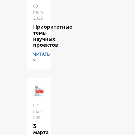
09
mars
2022
Приоритетные
темы
научных
проектов
ЧИТАТЬ
>
02
mars
2022
3
марта