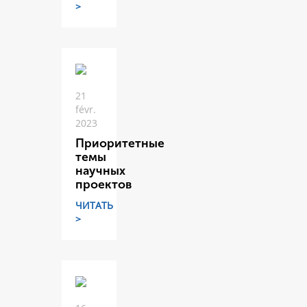
>
21
févr.
2023
Приоритетные
темы
научных
проектов
ЧИТАТЬ
>