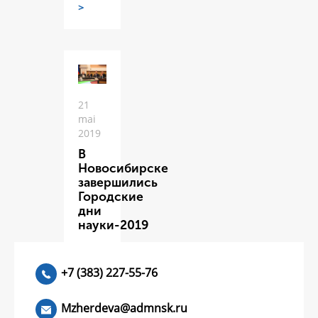
>
21
mai
2019
В
Новосибирске
завершились
Городские
дни
науки-2019
ЧИТАТЬ
>
+7 (383) 227-55-76
Mzherdeva@admnsk.ru