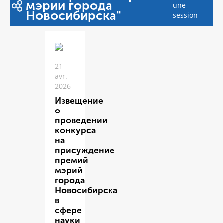
мэрии города
une
Новосибирска"
session
21
avr.
2026
Извещение
о
проведении
конкурса
на
присуждение
премий
мэрий
города
Новосибирска
в
сфере
науки