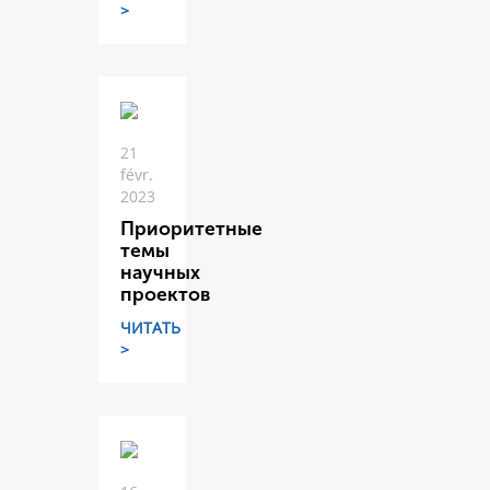
>
21
févr.
2023
Приоритетные
темы
научных
проектов
ЧИТАТЬ
>