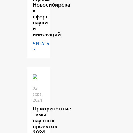
Новосибирска
в
сфере
науки
и
инноваций
ЧИТАТЬ
>
02
sept.
2024
Приоритетные
темы
научных
проектов
2024