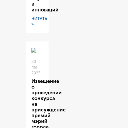
и
инноваций
ЧИТАТЬ
>
30
mai
2025
Извещение
о
проведении
конкурса
на
присуждение
премий
мэрий
города