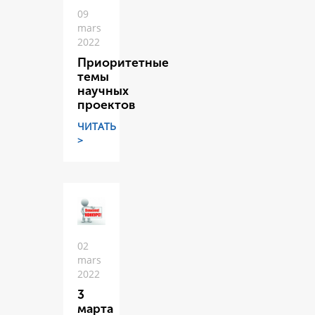
09
mars
2022
Приоритетные
темы
научных
проектов
ЧИТАТЬ
>
02
mars
2022
3
марта