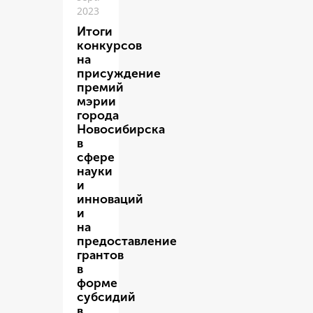
2023
Итоги
конкурсов
на
присуждение
премий
мэрии
города
Новосибирска
в
сфере
науки
и
инноваций
и
на
предоставление
грантов
в
форме
субсидий
в