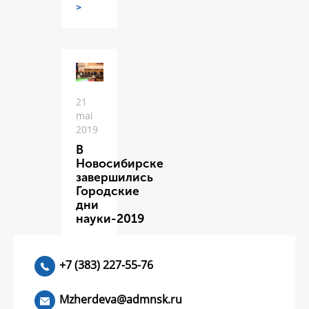
>
21
mai
2019
В
Новосибирске
завершились
Городские
дни
науки-2019
ЧИТАТЬ
>
+7 (383) 227-55-76
Mzherdeva@admnsk.ru