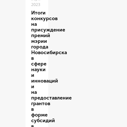
2023
Итоги
конкурсов
на
присуждение
премий
мэрии
города
Новосибирска
в
сфере
науки
и
инноваций
и
на
предоставление
грантов
в
форме
субсидий
в