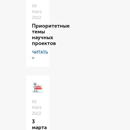
09
mars
2022
Приоритетные
темы
научных
проектов
ЧИТАТЬ
>
02
mars
2022
3
марта