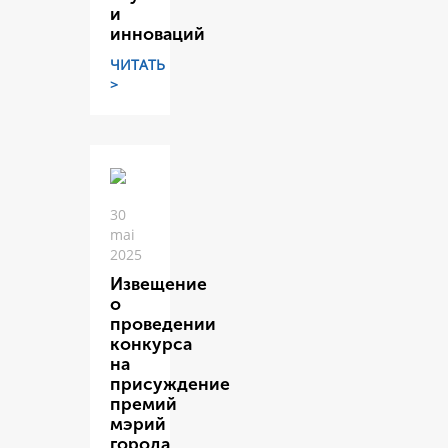
и
инноваций
ЧИТАТЬ
>
30
mai
2025
Извещение
о
проведении
конкурса
на
присуждение
премий
мэрий
города