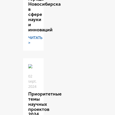
Новосибирска
в
сфере
науки
и
инноваций
ЧИТАТЬ
>
02
sept.
2024
Приоритетные
темы
научных
проектов
2024