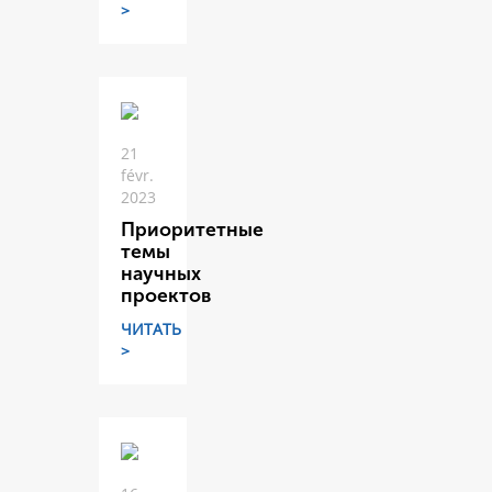
>
21
févr.
2023
Приоритетные
темы
научных
проектов
ЧИТАТЬ
>