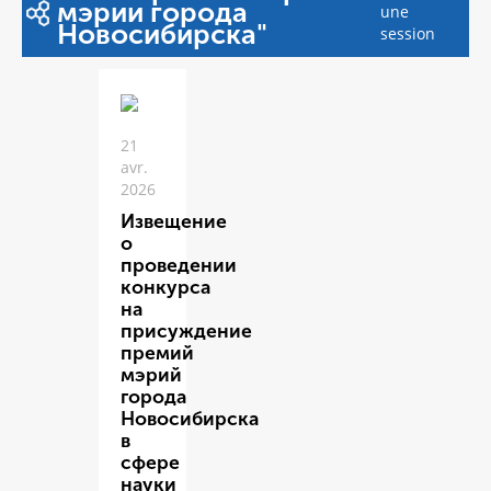
мэрии города
une
Новосибирска"
session
21
avr.
2026
Извещение
о
проведении
конкурса
на
присуждение
премий
мэрий
города
Новосибирска
в
сфере
науки