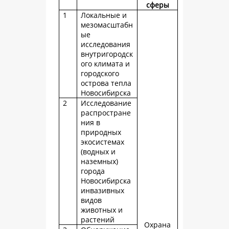
сферы
1
Локальные и
мезомасштабн
ые
исследования
внутригородск
ого климата и
городского
острова тепла
Новосибирска
2
Исследование
распростране
ния в
природных
экосистемах
(водных и
наземных)
города
Новосибирска
инвазивных
видов
животных и
растений
Охрана