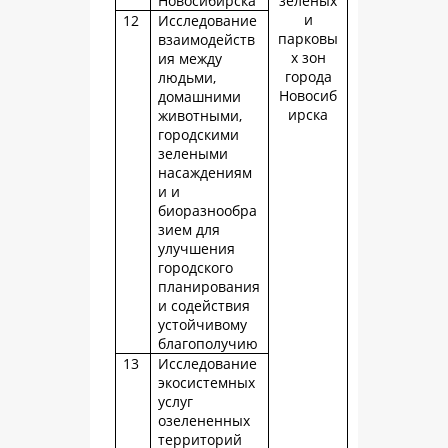
Новосибирска
зеленых
и
12
Исследование
парковы
взаимодейств
х зон
ия между
города
людьми,
Новосиб
домашними
ирска
животными,
городскими
зелеными
насаждениям
и и
биоразнообра
зием для
улучшения
городского
планирования
и содействия
устойчивому
благополучию
13
Исследование
экосистемных
услуг
озелененных
территорий