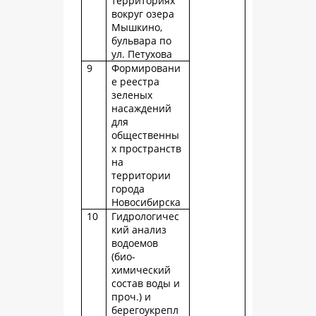
территориях
вокруг озера
Мышкино,
бульвара по
ул. Петухова
9
Формировани
е реестра
зеленых
насаждений
для
общественны
х пространств
на
территории
города
Новосибирска
10
Гидрологичес
кий анализ
водоемов
(био-
химический
состав воды и
проч.) и
берегоукрепл