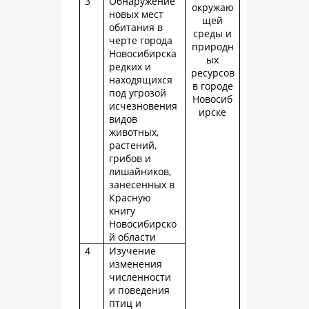
3
Обнаружение
окружаю
новых мест
щей
обитания в
среды и
черте города
природн
Новосибирска
ых
редких и
ресурсов
находящихся
в городе
под угрозой
Новосиб
исчезновения
ирске
видов
животных,
растений,
грибов и
лишайников,
занесенных в
Красную
книгу
Новосибирско
й области
4
Изучение
изменения
численности
и поведения
птиц и