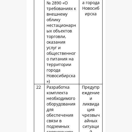
а города
№ 2890 «О
Новосиб
требованиях к
ирска
внешнему
облику
нестационарн
ых объектов
торговли,
оказания
услуг и
общественног
о питания на
территории
города
Новосибирска
»)
22
Разработка
Предупр
комплекта
еждение
необходимого
и
оборудования
ликвида
для
ция
обеспечения
чрезвыч
связи в
айных
подземных
ситуаци
сооружениях
й