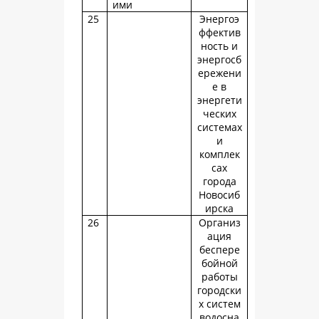
ими
25
Энергоэ
ффектив
ность и
энергосб
ережени
е в
энергети
ческих
системах
и
комплек
сах
города
Новосиб
ирска
26
Организ
ация
беспере
бойной
работы
городски
х систем
водосна