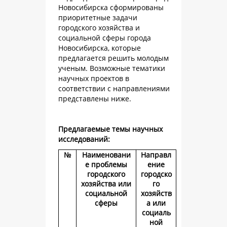
Новосибирска сформированы
приоритетные задачи
городского хозяйства и
социальной сферы города
Новосибирска, которые
предлагается решить молодым
ученым. Возможные тематики
научных проектов в
соответствии с направлениями
представлены ниже.
Предлагаемые темы научных
исследований:
№
Наименовани
Направл
е проблемы
ение
городского
городско
хозяйства или
го
социальной
хозяйств
сферы
а или
социаль
ной