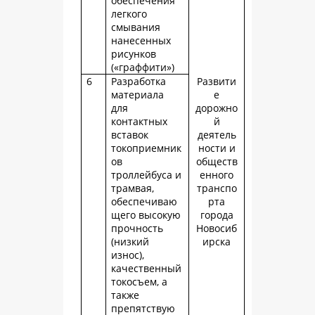
обеспечения
легкого
смывания
нанесенных
рисунков
(«граффити»)
6
Разработка
Развити
материала
е
для
дорожно
контактных
й
вставок
деятель
токоприемник
ности и
ов
обществ
троллейбуса и
енного
трамвая,
транспо
обеспечиваю
рта
щего высокую
города
прочность
Новосиб
(низкий
ирска
износ),
качественный
токосъем, а
также
препятствую