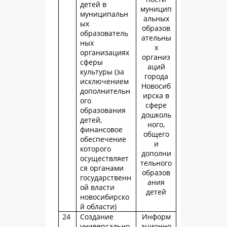
детей в
муницип
муниципальн
альных
ых
образов
образователь
ательны
ных
х
организациях
организ
сферы
аций
культуры (за
города
исключением
Новосиб
дополнительн
ирска в
ого
сфере
образования
дошколь
детей,
ного,
финансовое
общего
обеспечение
и
которого
дополни
осуществляет
тельного
ся органами
образов
государственн
ания
ой власти
детей
новосибирско
й области)
24
Создание
Информ
универсально
ационно