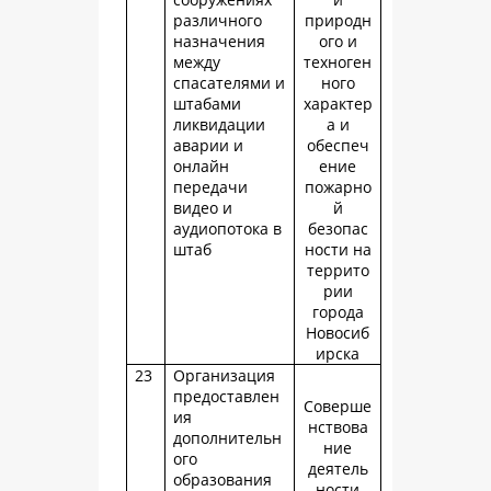
различного
природн
назначения
ого и
между
техноген
спасателями и
ного
штабами
характер
ликвидации
а и
аварии и
обеспеч
онлайн
ение
передачи
пожарно
видео и
й
аудиопотока в
безопас
штаб
ности на
террито
рии
города
Новосиб
ирска
23
Организация
предоставлен
Соверше
ия
нствова
дополнительн
ние
ого
деятель
образования
ности