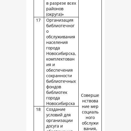
в разрезе всех
районов
(округа)»
17
Организация
библиотечног
о
обслуживания
населения
города
Новосибирска,
комплектован
ия и
обеспечения
сохранности
библиотечных
фондов
библиотек
Соверше
города
нствова
Новосибирска
ние мер
18
Создание
социаль
условий для
ного
организации
обслужи
досуга и
вания,