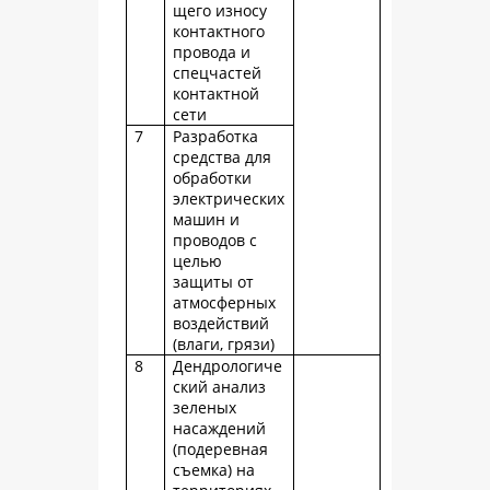
щего износу
контактного
провода и
спецчастей
контактной
сети
7
Разработка
средства для
обработки
электрических
машин и
проводов с
целью
защиты от
атмосферных
воздействий
(влаги, грязи)
8
Дендрологиче
ский анализ
зеленых
насаждений
(подеревная
съемка) на