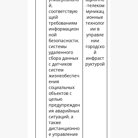
й,
-телеком
соответствую
муникац
щей
ионные
требованиям
технолог
информацион
ии в
ной
управле
безопасности,
нии
системы
городско
удаленного
й
сбора данных
инфраст
с датчиков
руктурой
систем
жизнеобеспеч
ения
социальных
объектов с
целью
предупрежден
ия аварийных
ситуаций, а
также
дистанционно
е управление