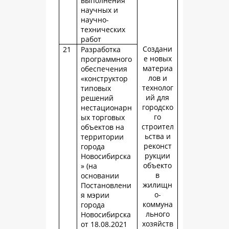
выполнения
научных и
научно-
технических
работ
Создани
21
Разработка
е новых
программного
материа
обеспечения
лов и
«конструктор
технолог
типовых
ий для
решений
городско
нестационарн
го
ых торговых
строител
объектов на
ьства и
территории
реконст
города
рукции
Новосибирска
объекто
» (на
в
основании
жилищн
Постановлени
о-
я мэрии
коммуна
города
льного
Новосибирска
хозяйств
от 18.08.2021