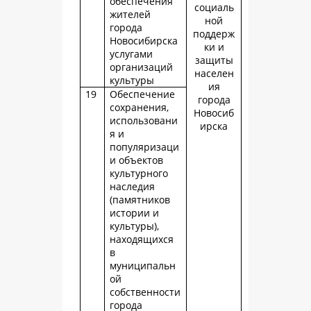
обеспечения
социаль
жителей
ной
города
поддерж
Новосибирска
ки и
услугами
защиты
организаций
населен
культуры
ия
19
Обеспечение
города
сохранения,
Новосиб
использовани
ирска
я и
популяризаци
и объектов
культурного
наследия
(памятников
истории и
культуры),
находящихся
в
муниципальн
ой
собственности
города