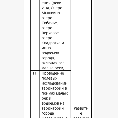
ения (реки
Иня, Озеро
Мышкино,
озеро
Собачье,
озеро
Верховое,
озеро
Квадратка и
иных
водоемов
города,
включая все
малые реки)
11
Проведение
полевых
исследований
территорий в
поймах малых
рек и
водоемов на
территории
Развити
города
е