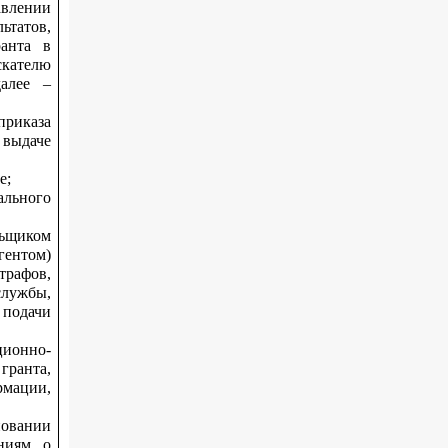
авлении
ьтатов,
ранта в
скателю
алее –
приказа
выдаче
е;
льного
льщиком
гентом)
трафов,
службы,
 подачи
ционно-
ранта,
рмации,
овании
ениям о