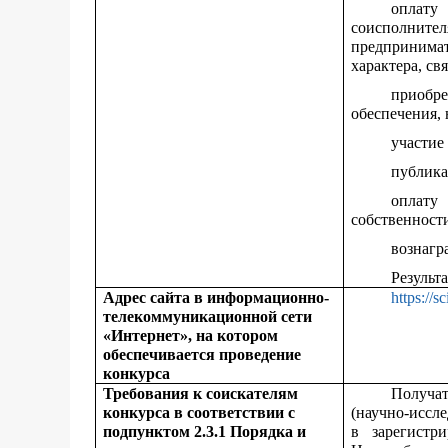
оплат
соисполни
предпринима
характера, св
приобр
обеспечения,
участие
публика
оплату
собственности
вознагр
Результ
Адрес сайта в информационно-
https://s
телекоммуникационной сети
«Интернет», на котором
обеспечивается проведение
конкурса
Требования к соискателям
Получа
конкурса в соответствии с
(научно-иссл
подпунктом 2.3.1 Порядка и
в зарегистр