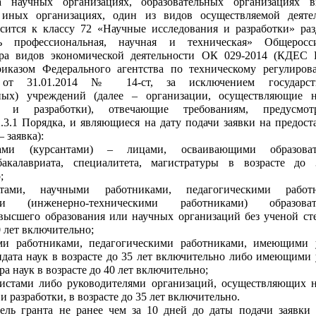
а научных организациях, образовательных организациях 
, иных организациях, один из видов осуществляемой деяте
сится к классу 72 «Научные исследования и разработки» ра
ть профессиональная, научная и техническая» Общеросси
ра видов экономической деятельности ОК 029-2014 (КДЕС Р
риказом Федерального агентства по техническому регулиро
 от 31.01.2014 № 14-ст, за исключением государст
ных) учреждений (далее – организации, осуществляющие 
ия и разработки), отвечающие требованиям, предусмот
.3.1 Порядка, и являющиеся на дату подачи заявки на предост
– заявка):
тами (курсантами) – лицами, осваивающими образоват
акалавриата, специалитета, магистратуры в возрасте до
;
нтами, научными работниками, педагогическими работн
ами (инженерно-техническими работниками) образоват
высшего образования или научных организаций без ученой ст
0 лет включительно;
ми работниками, педагогическими работниками, имеющими
идата наук в возрасте до 35 лет включительно либо имеющими
ра наук в возрасте до 40 лет включительно;
истами либо руководителями организаций, осуществляющих 
и разработки, в возрасте до 35 лет включительно.
ель гранта не ранее чем за 10 дней до даты подачи заявки