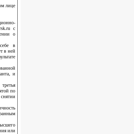
ом лице
ионно-
sk.ru с
ении о
себе в
т в ней
ультате
ванной
анта, и
 третья
ятой по
 снятии
ичность
транным
высшего
ния или