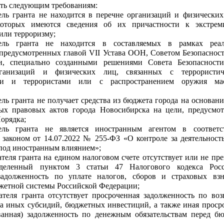
ать следующим требованиям:
ель гранта не находится в перечне организаций и физических
оторых имеются сведения об их причастности к экстреми
или терроризму;
тель гранта не находится в составляемых в рамках реал
предусмотренных главой VII Устава ООН, Советом Безопасно
и, специально созданными решениями Совета Безопасност
ганизаций и физических лиц, связанных с террористич
ми и террористами или с распространением оружия мас
ель гранта не получает средства из бюджета города на основан
ых правовых актов города Новосибирска на цели, предусмо
Порядка;
тель гранта не является иностранным агентом в соответ
законом от 14.07.2022 № 255-ФЗ «О контроле за деятельност
под иностранным влиянием»;
ателя гранта на едином налоговом счете отсутствует или не пр
еделенный пунктом 3 статьи 47 Налогового кодекса Росс
задолженность по уплате налогов, сборов и страховых вз
етной системы Российской Федерации;
ателя гранта отсутствует просроченная задолженность по воз
а иных субсидий, бюджетных инвестиций, а также иная проср
ванная) задолженность по денежным обязательствам перед б