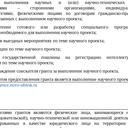
у выполнения научных и (или) научно-технических
телями – сторонними организациями, индивидуа
телями, физическими лицами по договорам гражданско-пр
язанных с выполнением научного проекта;
етение готового или разработку специального програ
 необходимого для выполнения научного проекта;
 в выездных мероприятиях по теме научного проекта;
ции по теме научного проекта;
 государственной пошлины на регистрацию интеллекту
 по теме научного проекта;
аждение соискателя гранта за выполнение научного проекта.
атом предоставления гранта является выполнение научного проек
cience.novo-sibirsk.ru
телями грантов являются физические лица, занимающиеся 
едовательской), научно-технической или инновационной деятел
ированных в качестве юридического лица на территории 