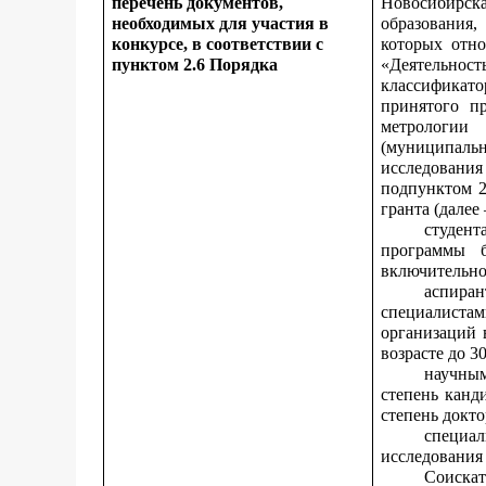
перечень документов,
Новосибирск
необходимых для участия в
образования
конкурсе, в соответствии с
которых отно
пунктом 2.6 Порядка
«Деятельнос
классификато
принятого п
метрологии
(муниципаль
исследован
подпунктом 2
гранта (далее 
студен
программы б
включительно
аспира
специалист
организаций 
возрасте до 3
научны
степень канд
степень докто
специал
исследования 
Соискат