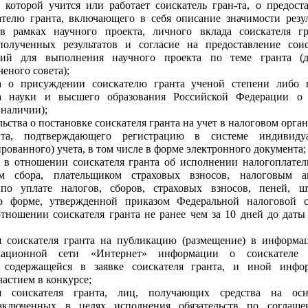
в которой учится или работает соискатель гран-та, о предост
ателю гранта, включающего в себя описание значимости резул
в рамках научного проекта, личного вклада соискателя г
полученных результатов и согласие на предоставление сои
вий для выполнения научного проекта по теме гранта (д
ченого совета);
а о присуждении соискателю гранта ученой степени либо 
а науки и высшего образования Российской Федерации о 
 наличии);
льства о постановке соискателя гранта на учет в налоговом орган
нта, подтверждающего регистрацию в системе индивидуа
ованного) учета, в том числе в форме электронного документа;
 в отношении соискателя гранта об исполнении налогоплате
ом сбора, плательщиком страховых взносов, налоговым а
 по уплате налогов, сборов, страховых взносов, пеней, ш
о форме, утвержденной приказом Федеральной налоговой 
тношении соискателя гранта не ранее чем за 10 дней до даты
я соискателя гранта на публикацию (размещение) в информа
кационной сети «Интернет» информации о соискателе г
 содержащейся в заявке соискателя гранта, и иной инфо
частием в конкурсе;
ия соискателя гранта, лиц, получающих средства на осн
заключенных в целях исполнения обязательств по соглаш