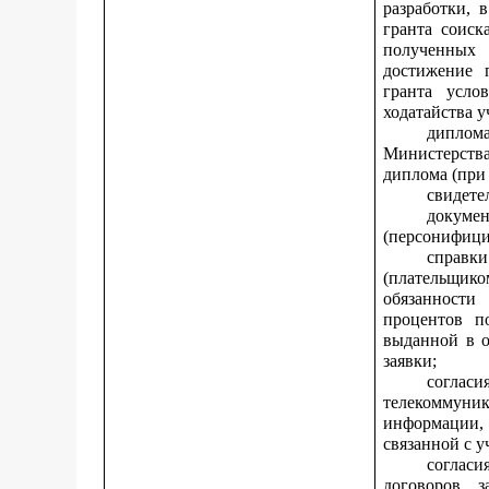
разработки, 
гранта соиск
полученных 
достижение 
гранта усло
ходатайства у
диплом
Министерств
диплома (при
свидете
докуме
(персонифицир
справки
(плательщик
обязанности
процентов п
выданной в о
заявки;
согласи
телекоммуни
информации,
связанной с у
соглас
договоров, 