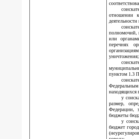
соответствов
соискат
отношении к
деятельности 
соиска
полномочий, 
или органам
перечнях ор
организация
уничтожения;
соискат
муниципальн
пунктом 1.3 
соиска
Федеральным 
находящихся 
у соиск
размер, опр
Федерации, 
бюджеты бюдж
у соиск
бюджет город
(неурегулиро
города;