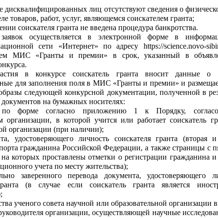
ре дисквалифицированных лиц отсутствуют сведения о физическ
ле товаров, работ, услуг, являющемся соискателем гранта;
ении соискателя гранта не введена процедура банкротства.
заявок осуществляется в электронной форме в информац
ционной сети «Интернет» по адресу https://science.novo-sibir
ием МИС «Гранты и премии» в срок, указанный в объявл
онкурса.
астия в конкурсе соискатель гранта вносит данные о 
ные для заполнения поля в МИС «Гранты и премии» и размещае
образы следующей конкурсной документации, полученной в рез
 документов на бумажных носителях:
 по форме согласно приложению 1 к Порядку, согласо
м организации, в которой учится или работает соискатель гр
ой организации (при наличии);
та, удостоверяющего личность соискателя гранта (вторая и
порта гражданина Российской Федерации, а также страницы с п
 на которых проставлены отметки о регистрации гражданина и
ационного учета по месту жительства);
ально заверенного перевода документа, удостоверяющего л
гранта (в случае если соискатель гранта является инос
;
ства ученого совета научной или образовательной организации 
 руководителя организации, осуществляющей научные исследова