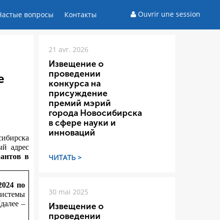
Ouvrir une session
Частые вопросы
Контакты
21 avr. 2026
Извещение о
проведении
е
конкурса на
присуждение
премий мэрий
города Новосибирска
в сфере науки и
инноваций
сибирска
ый адрес
рантов в
ЧИТАТЬ >
.2024 по
30 mai 2025
истемы
далее –
Извещение о
проведении