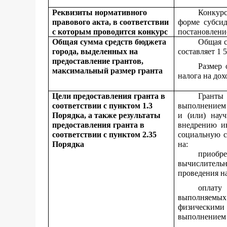
Реквизиты нормативного
Конкурс
правового акта, в соответствии
форме субси
с которым проводится конкурс
постановлени
Общая сумма средств бюджета
Общая с
города, выделенных на
составляет 1 
предоставление грантов,
Размер 
максимальный размер гранта
налога на дох
Цели предоставления гранта в
Гранты 
соответствии с пунктом 1.3
выполнением 
Порядка, а также результаты
и (или) науч
предоставления гранта в
внедрению ин
соответствии с пунктом 2.35
социальную с
Порядка
на:
приобр
вычислительн
проведения н
оплату 
выполняемых
физическими 
выполнением 