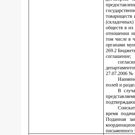
предоставле
государстве
товариществ 
(складочных)
обществ в их
отношении ни
том числе в ч
органами мун
269.2 Бюджет
соглашение;
соглас
департаменто
27.07.2006 №
Наимено
полей и разд
В случа
представляем
подтверждаю
Соискат
время подач
Поданная за
координацион
письменного з