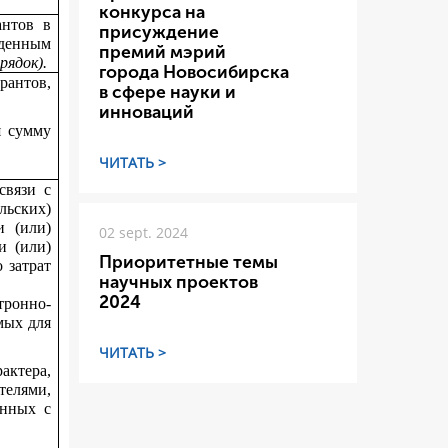
конкурса на
антов в
присуждение
жденным
премий мэрий
рядок).
города Новосибирска
рантов,
в сфере науки и
инноваций
я сумму
ЧИТАТЬ >
связи с
льских)
и (или)
02 sept. 2024
и (или)
Приоритетные темы
 затрат
научных проектов
2024
ронно-
мых для
ЧИТАТЬ >
актера,
телями,
анных с