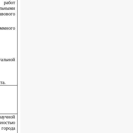
 работ
льными
авового
ммного
альной
та.
научной
ьностью
города