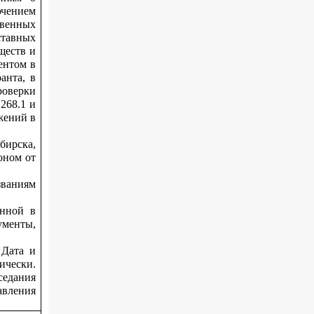
ючением
венных
ставных
ществ и
ентом в
анта, в
роверки
268.1 и
жений в
бирска,
оном от
званиям
анной в
ументы,
 Дата и
чески.
седания
авления