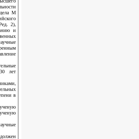
высшего
льности
здела M
йского
ед. 2),
ванию и
венных
научные
ренным
авление
ельные
 30 лет
иками,
ельных
епени в
 ученую
 ученую
научные
 должен