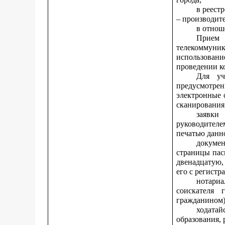
в реест
– производите
в отнош
Прием 
телекоммуника
использован
проведении к
Для уч
предусмотрен
электронные 
сканирования
заявки
руководителе
печатью данн
докумен
страницы пас
двенадцатую,
его с регистр
нотари
соискателя 
гражданином)
ходатай
образования,