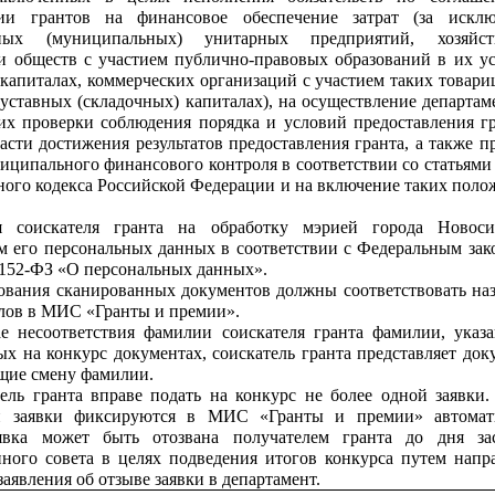
нии грантов на финансовое обеспечение затрат (за искл
нных (муниципальных) унитарных предприятий, хозяйст
и обществ с участием публично-правовых образований в их у
 капиталах, коммерческих организаций с участием таких товари
 уставных (складочных) капиталах), на осуществление департам
х проверки соблюдения порядка и условий предоставления гр
асти достижения результатов предоставления гранта, а также п
иципального финансового контроля в соответствии со статьями 
ного кодекса Российской Федерации и на включение таких поло
ия соискателя гранта на обработку мэрией города Новоси
м его персональных данных в соответствии с Федеральным зак
 152-ФЗ «О персональных данных».
вания сканированных документов должны соответствовать на
елов в МИС «Гранты и премии».
е несоответствия фамилии соискателя гранта фамилии, указ
ых на конкурс документах, соискатель гранта представляет док
щие смену фамилии.
ель гранта вправе подать на конкурс не более одной заявки.
и заявки фиксируются в МИС «Гранты и премии» автомати
явка может быть отозвана получателем гранта до дня за
ного совета в целях подведения итогов конкурса путем напр
аявления об отзыве заявки в департамент.