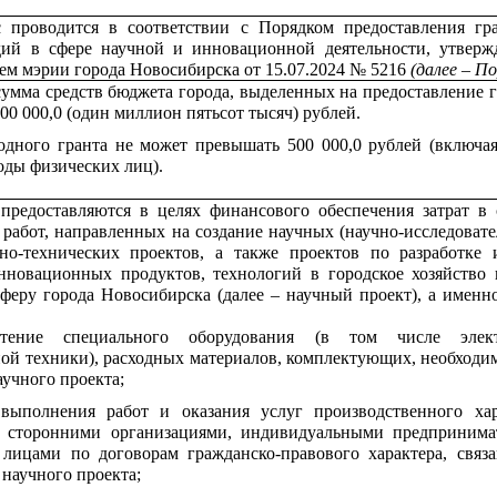
 проводится в соответствии с Порядком предоставления гр
дий в сфере научной и инновационной деятельности, утвер
ем мэрии города Новосибирска от 15.07.2024 № 5216
(далее – По
умма средств бюджета города, выделенных на предоставление г
500 000,0 (один миллион пятьсот тысяч) рублей.
одного гранта не может превышать 500 000,0 рублей (включа
оды физических лиц).
предоставляются в целях финансового обеспечения затрат в 
работ, направленных на создание научных (научно-исследовате
но-технических проектов, а также проектов по разработке 
новационных продуктов, технологий в городское хозяйство 
феру города Новосибирска (далее – научный проект), а именно
етение специального оборудования (в том числе элект
ой техники), расходных материалов, комплектующих, необходи
аучного проекта;
выполнения работ и оказания услуг производственного хар
 сторонними организациями, индивидуальными предпринима
лицами по договорам гражданско-правового характера, связ
научного проекта;