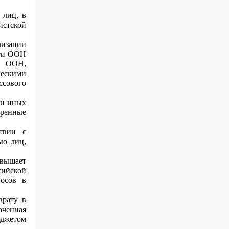
 лиц, в
стской
изации
сти ООН
и ООН,
ескими
сового
ии иных
тренные
ствии с
ью лиц,
евышает
ийской
носов в
врату в
оченная
юджетом