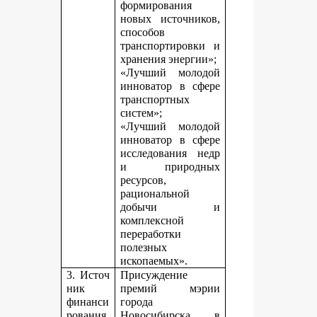
формирования
новых источников,
способов
транспортировки и
хранения энергии»;
«Лучший молодой
инноватор в сфере
транспортных
систем»;
«Лучший молодой
инноватор в сфере
исследования недр
и природных
ресурсов,
рациональной
добычи и
комплексной
переработки
полезных
ископаемых».
3. Источ
Присуждение
ник
премий мэрии
финанси
города
рования,
Новосибирска в