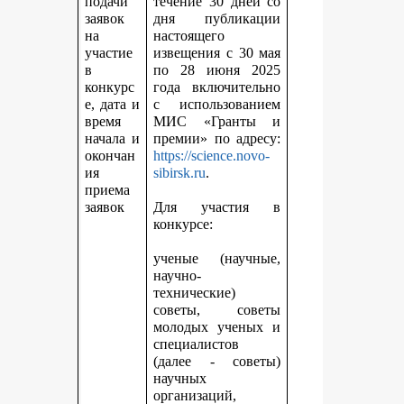
подачи
течение 30 дней со
заявок
дня публикации
на
настоящего
участие
извещения с 30 мая
в
по 28 июня 2025
конкурс
года включительно
е, дата и
с использованием
время
МИС «Гранты и
начала и
премии» по адресу:
окончан
https://science.novo-
ия
sibirsk.ru
.
приема
заявок
Для участия в
конкурсе:
ученые (научные,
научно-
технические)
советы, советы
молодых ученых и
специалистов
(далее - советы)
научных
организаций,