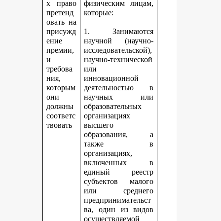
х право
физическим лицам,
претенд
которые:
овать на
присужд
1. Занимаются
ение
научной (научно-
премии,
исследовательской),
и
научно-технической
требова
или
ния,
инновационной
которым
деятельностью в
они
научных или
должны
образовательных
соответс
организациях
твовать
высшего
образования, а
также в
организациях,
включенных в
единый реестр
субъектов малого
или среднего
предпринимательст
ва, один из видов
осуществляемой