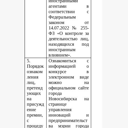
иностранными
агентами в
соответствии с
Федеральным
законом от
14.07.2022 № 255-
ФЗ «О контроле за
деятельностью лиц,
находящихся под
иностранным
влиянием».
5.
Ознакомиться с
Порядок
информацией о
ознаком
конкурсе в
ления
электронном виде
лиц,
можно на
претенд
официальном сайте
ующих
города
на
Новосибирска на
присужд
странице
ение
управления
премии,
инноваций и
с
предпринимательст
процеду
ва мэрии города