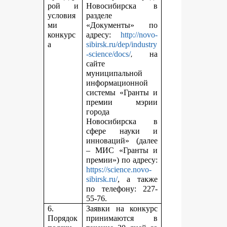
рой и
Новосибирска в
условия
разделе
ми
«Документы» по
конкурс
адресу:
http://novo-
а
sibirsk.ru/dep/industry
,
-science/docs/
на
сайте
муниципальной
информационной
системы «Гранты и
премии мэрии
города
Новосибирска в
сфере науки и
инноваций» (далее
– МИС «Гранты и
премии») по адресу:
https://science.novo-
sibirsk.ru/
, а также
по телефону: 227-
55-76.
6.
Заявки на конкурс
Порядок
принимаются в