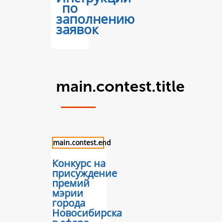
по
заполнению
заявок
main.contest.title
main.contest.end
Конкурс на
присуждение
премий
мэрии
города
Новосибирска