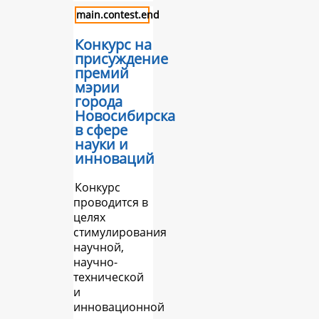
main.contest.end
Конкурс на
присуждение
премий
мэрии
города
Новосибирска
в сфере
науки и
инноваций
Конкурс
проводится в
целях
стимулирования
научной,
научно-
технической
и
инновационной