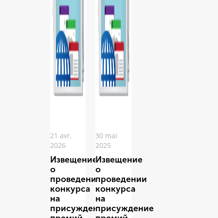
21 avr.
30 mai
2026
2025
Извещение
Извещение
о
о
проведении
проведении
конкурса
конкурса
на
на
присуждение
присуждение