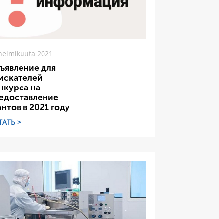
helmikuuta 2021
ъявление для
искателей
нкурса на
едоставление
антов в 2021 году
ТАТЬ >