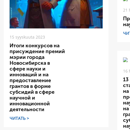
21 
Пр
на
ЧИ
15 syyskuuta 2023
Итоги конкурсов на
присуждение премий
мэрии города
Новосибирска в
сфере науки и
16 
инноваций и на
13
предоставление
ст
грантов в форме
на
субсидий в сфере
пр
научной и
на
инновационной
на
деятельности
гр
ЧИТАТЬ >
су
на