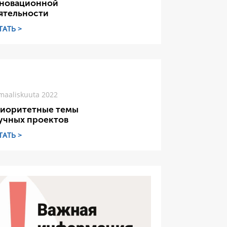
новационной
ятельности
ТАТЬ >
maaliskuuta 2022
иоритетные темы
учных проектов
ТАТЬ >