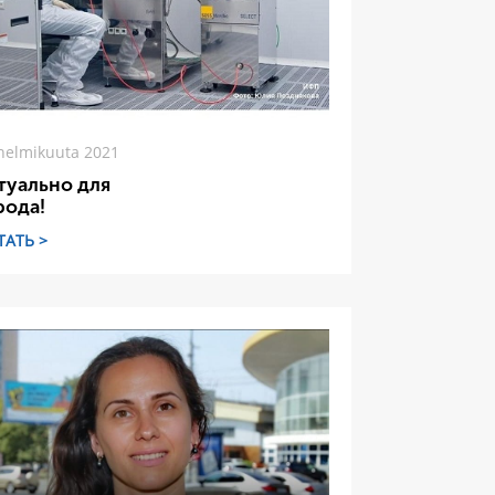
helmikuuta 2021
туально для
рода!
ТАТЬ >