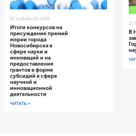
07 toukokuuta 2020
21 
Итоги конкурсов на
В 
присуждение премий
за
мэрии города
Го
Новосибирска в
на
сфере науки и
инноваций и на
ЧИ
предоставление
грантов в форме
субсидий в сфере
научной и
инновационной
деятельности
ЧИТАТЬ >