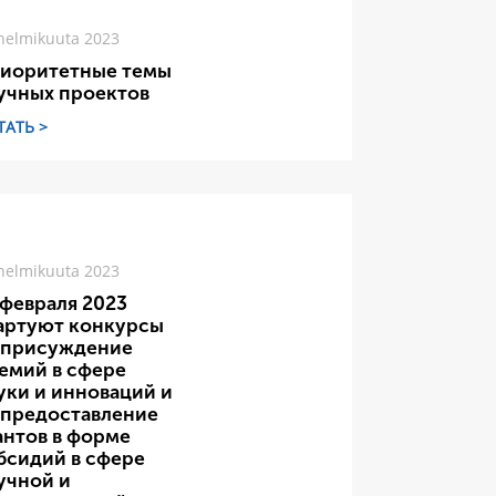
helmikuuta 2023
иоритетные темы
учных проектов
ТАТЬ >
helmikuuta 2023
 февраля 2023
артуют конкурсы
 присуждение
емий в сфере
уки и инноваций и
 предоставление
антов в форме
бсидий в сфере
учной и