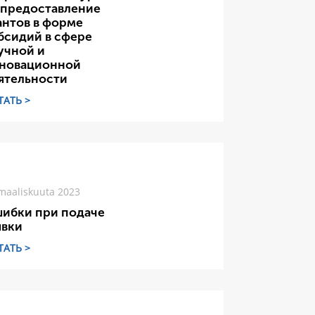
 предоставление
антов в форме
бсидий в сфере
учной и
новационной
ятельности
ТАТЬ >
maaliskuuta 2023
ибки при подаче
явки
ТАТЬ >