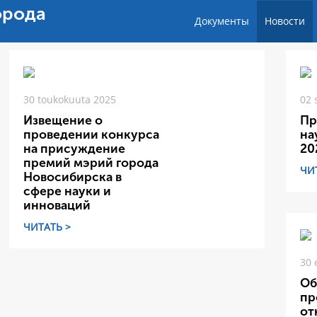
орода
Документы
Новости
30 toukokuuta 2025
02 
Извещение о
Пр
проведении конкурса
на
на присуждение
20
премий мэрий города
ЧИ
Новосибирска в
сфере науки и
инноваций
ЧИТАТЬ >
30 
Об
пр
от