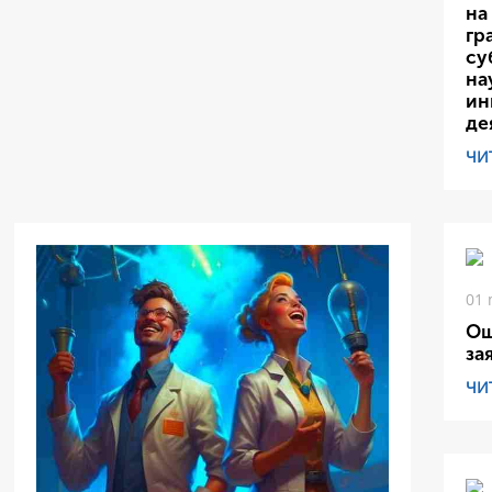
на
гр
су
на
ин
де
ЧИ
01 
Ош
за
ЧИ