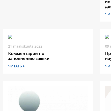
ин
де
ЧИ
21 maaliskuuta 2022
09 
Комментарии по
Пр
заполнению заявки
на
ЧИТАТЬ >
ЧИ