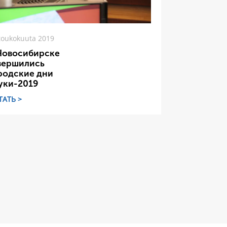
toukokuuta 2019
Новосибирске
вершились
родские дни
уки-2019
ТАТЬ >