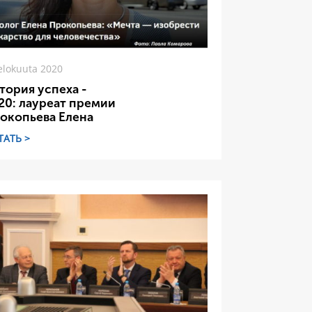
elokuuta 2020
тория успеха -
20: лауреат премии
окопьева Елена
ТАТЬ >