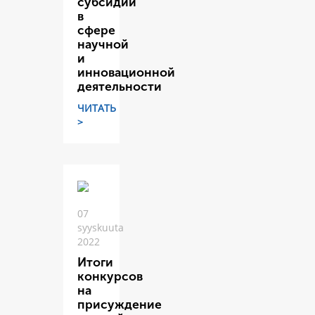
субсидий
в
сфере
научной
и
инновационной
деятельности
ЧИТАТЬ
>
07
syyskuuta
2022
Итоги
конкурсов
на
присуждение