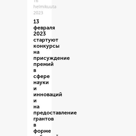
16
helmikuuta
2023
13
февраля
2023
стартуют
конкурсы
на
присуждение
премий
в
сфере
науки
и
инноваций
и
на
предоставление
грантов
в
форме