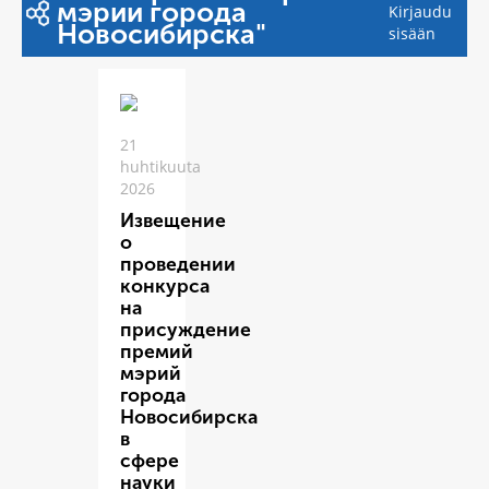
мэрии города
Kirjaudu
Новосибирска"
sisään
21
huhtikuuta
2026
Извещение
о
проведении
конкурса
на
присуждение
премий
мэрий
города
Новосибирска
в
сфере
науки