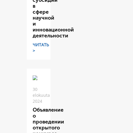
субсидий
в
сфере
научной
и
инновационной
деятельности
ЧИТАТЬ
>
30
elokuuta
2024
Объявление
о
проведении
открытого