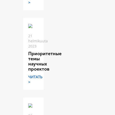
>
21
helmikuuta
2023
Приоритетные
темы
научных
проектов
ЧИТАТЬ
>