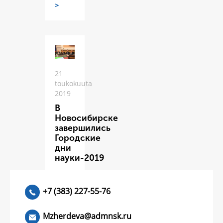
>
21
toukokuuta
2019
В
Новосибирске
завершились
Городские
дни
науки-2019
ЧИТАТЬ
>
+7 (383) 227-55-76
Mzherdeva@admnsk.ru