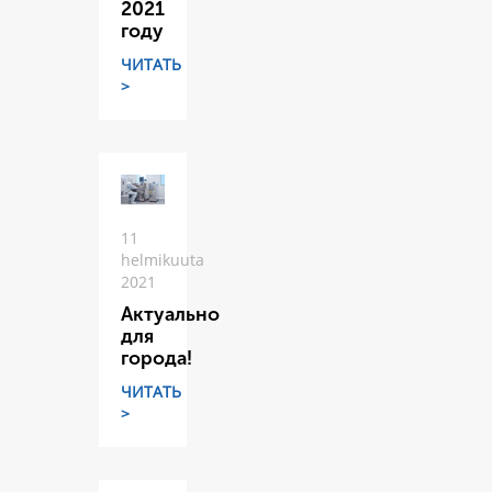
2021
году
ЧИТАТЬ
>
11
helmikuuta
2021
Актуально
для
города!
ЧИТАТЬ
>