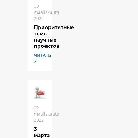
09
maaliskuuta
2022
Приоритетные
темы
научных
проектов
ЧИТАТЬ
>
02
maaliskuuta
2022
3
марта