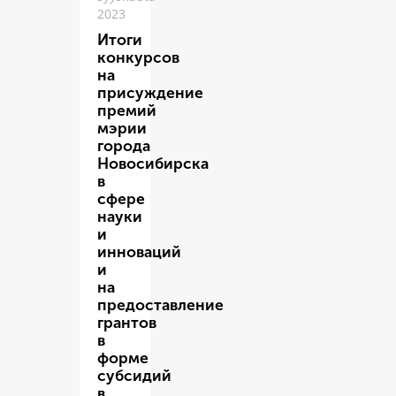
2023
Итоги
конкурсов
на
присуждение
премий
мэрии
города
Новосибирска
в
сфере
науки
и
инноваций
и
на
предоставление
грантов
в
форме
субсидий
в