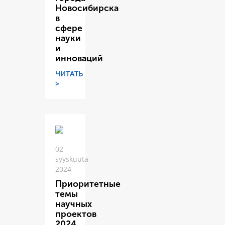
Новосибирска
в
сфере
науки
и
инноваций
ЧИТАТЬ
>
02
syyskuuta
2024
Приоритетные
темы
научных
проектов
2024