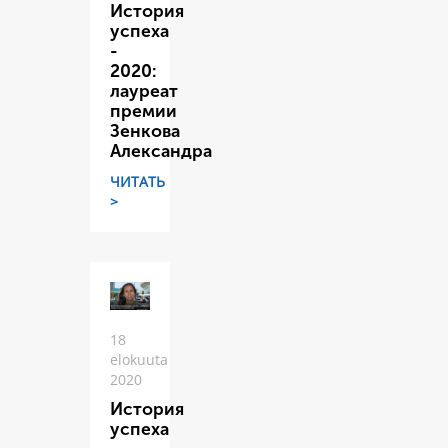
История
успеха
-
2020:
лауреат
премии
Зенкова
Александра
ЧИТАТЬ
>
18
elokuuta
2020
История
успеха