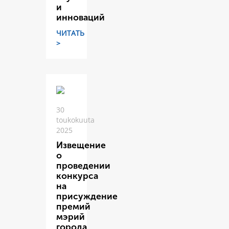
и
инноваций
ЧИТАТЬ
>
30
toukokuuta
2025
Извещение
о
проведении
конкурса
на
присуждение
премий
мэрий
города