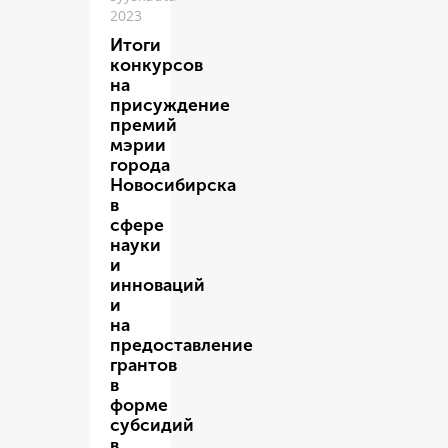
2023
Итоги
конкурсов
на
присуждение
премий
мэрии
города
Новосибирска
в
сфере
науки
и
инноваций
и
на
предоставление
грантов
в
форме
субсидий
в