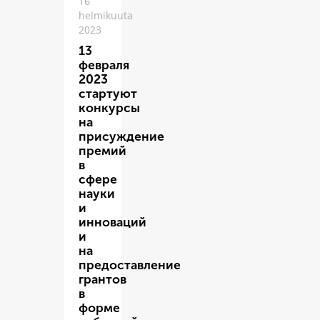
16
helmikuuta
2023
13
февраля
2023
стартуют
конкурсы
на
присуждение
премий
в
сфере
науки
и
инноваций
и
на
предоставление
грантов
в
форме