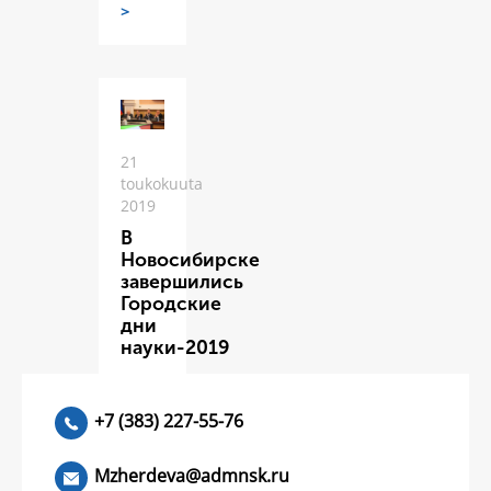
>
21
toukokuuta
2019
В
Новосибирске
завершились
Городские
дни
науки-2019
ЧИТАТЬ
>
+7 (383) 227-55-76
Mzherdeva@admnsk.ru