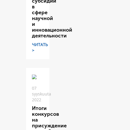
субсидий
в
сфере
научной
и
инновационной
деятельности
ЧИТАТЬ
>
07
syyskuuta
2022
Итоги
конкурсов
на
присуждение