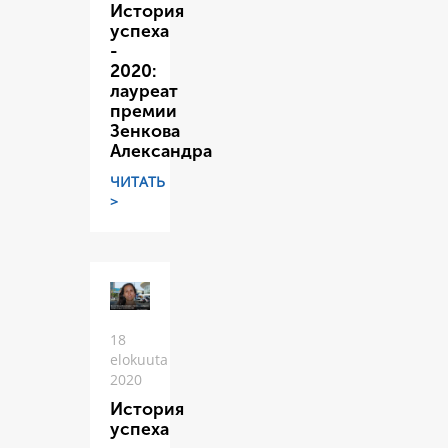
История
успеха
-
2020:
лауреат
премии
Зенкова
Александра
ЧИТАТЬ
>
18
elokuuta
2020
История
успеха