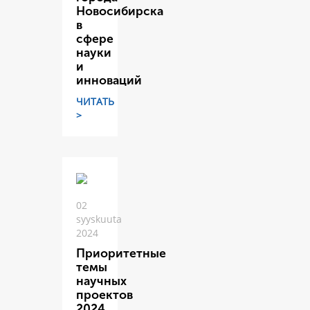
Новосибирска
в
сфере
науки
и
инноваций
ЧИТАТЬ
>
02
syyskuuta
2024
Приоритетные
темы
научных
проектов
2024