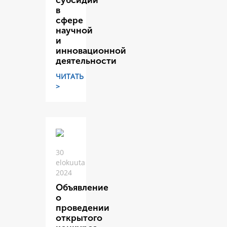
субсидий
в
сфере
научной
и
инновационной
деятельности
ЧИТАТЬ
>
30
elokuuta
2024
Объявление
о
проведении
открытого