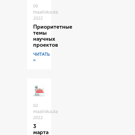
09
maaliskuuta
2022
Приоритетные
темы
научных
проектов
ЧИТАТЬ
>
02
maaliskuuta
2022
3
марта