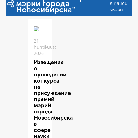
мэрии города
Kirjaudu
Новосибирска"
sisään
21
huhtikuuta
2026
Извещение
о
проведении
конкурса
на
присуждение
премий
мэрий
города
Новосибирска
в
сфере
науки