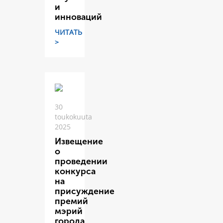
и
инноваций
ЧИТАТЬ
>
30
toukokuuta
2025
Извещение
о
проведении
конкурса
на
присуждение
премий
мэрий
города