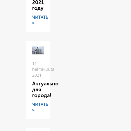
2021
году
ЧИТАТЬ
>
11
helmikuuta
2021
Актуально
для
города!
ЧИТАТЬ
>