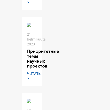
>
21
helmikuuta
2023
Приоритетные
темы
научных
проектов
ЧИТАТЬ
>