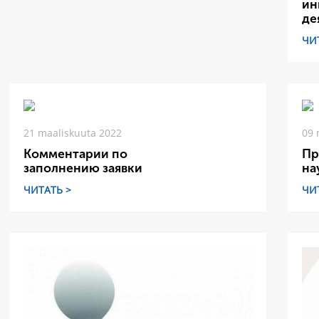
ин
де
ЧИ
21 maaliskuuta 2022
09 
Комментарии по
Пр
заполнению заявки
на
ЧИТАТЬ >
ЧИ