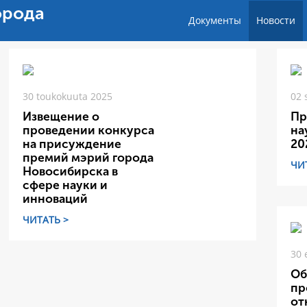
орода
Документы
Новости
30 toukokuuta 2025
02 
Извещение о
Пр
проведении конкурса
на
на присуждение
20
премий мэрий города
ЧИ
Новосибирска в
сфере науки и
инноваций
ЧИТАТЬ >
30 
Об
пр
от