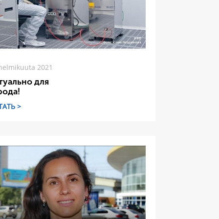
helmikuuta 2021
туально для
рода!
ТАТЬ >