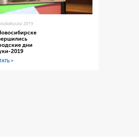
toukokuuta 2019
Новосибирске
вершились
родские дни
уки-2019
ТАТЬ >