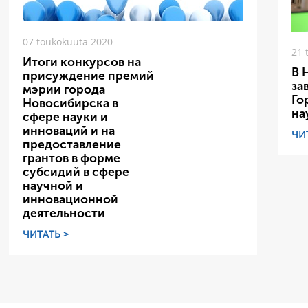
07 toukokuuta 2020
21 
Итоги конкурсов на
В 
присуждение премий
за
мэрии города
Го
Новосибирска в
на
сфере науки и
инноваций и на
ЧИ
предоставление
грантов в форме
субсидий в сфере
научной и
инновационной
деятельности
ЧИТАТЬ >