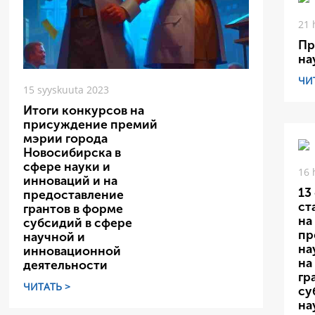
21 
Пр
на
ЧИ
15 syyskuuta 2023
Итоги конкурсов на
присуждение премий
мэрии города
Новосибирска в
сфере науки и
16 
инноваций и на
13
предоставление
ст
грантов в форме
на
субсидий в сфере
пр
научной и
на
инновационной
на
деятельности
гр
ЧИТАТЬ >
су
на