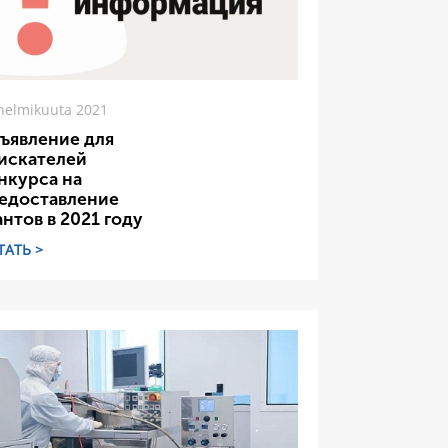
helmikuuta 2021
ъявление для
искателей
нкурса на
едоставление
антов в 2021 году
ТАТЬ >