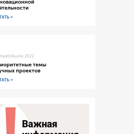
новационной
ятельности
ТАТЬ >
maaliskuuta 2022
иоритетные темы
учных проектов
ТАТЬ >