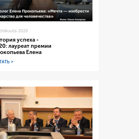
elokuuta 2020
тория успеха -
20: лауреат премии
окопьева Елена
ТАТЬ >