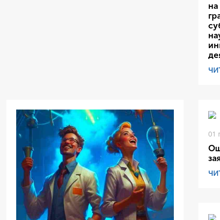
на
гр
су
на
ин
де
ЧИ
01 
Ош
за
ЧИ