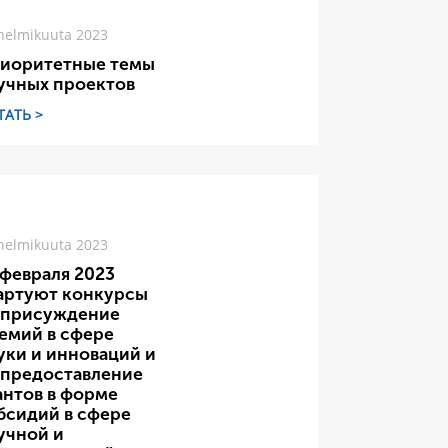
helmikuuta 2023
иоритетные темы
учных проектов
ТАТЬ >
helmikuuta 2023
 февраля 2023
артуют конкурсы
 присуждение
емий в сфере
уки и инноваций и
 предоставление
антов в форме
бсидий в сфере
учной и