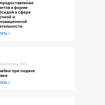
 предоставление
антов в форме
бсидий в сфере
учной и
новационной
ятельности
ТАТЬ >
maaliskuuta 2023
ибки при подаче
явки
ТАТЬ >