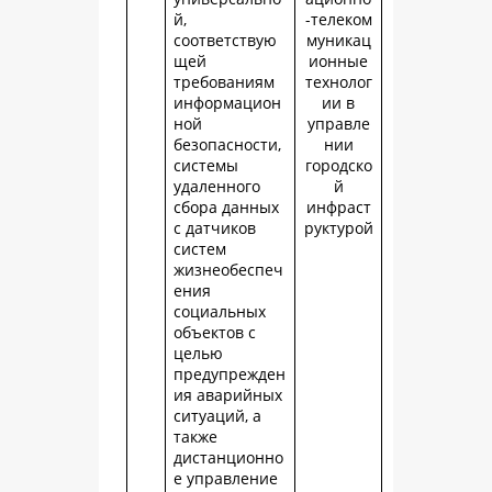
й,
-телеком
соответствую
муникац
щей
ионные
требованиям
технолог
информацион
ии в
ной
управле
безопасности,
нии
системы
городско
удаленного
й
сбора данных
инфраст
с датчиков
руктурой
систем
жизнеобеспеч
ения
социальных
объектов с
целью
предупрежден
ия аварийных
ситуаций, а
также
дистанционно
е управление