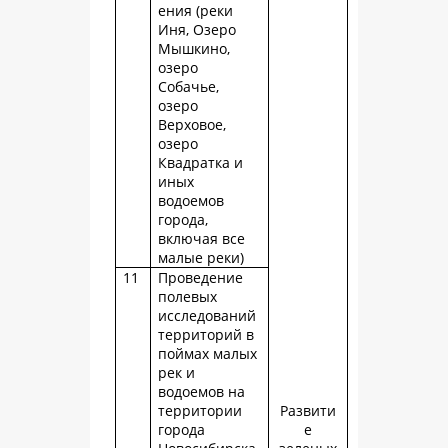
ения (реки
Иня, Озеро
Мышкино,
озеро
Собачье,
озеро
Верховое,
озеро
Квадратка и
иных
водоемов
города,
включая все
малые реки)
11
Проведение
полевых
исследований
территорий в
поймах малых
рек и
водоемов на
территории
Развити
города
е