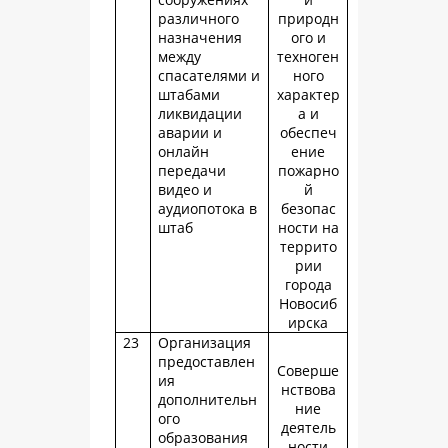
различного
природн
назначения
ого и
между
техноген
спасателями и
ного
штабами
характер
ликвидации
а и
аварии и
обеспеч
онлайн
ение
передачи
пожарно
видео и
й
аудиопотока в
безопас
штаб
ности на
террито
рии
города
Новосиб
ирска
23
Организация
предоставлен
Соверше
ия
нствова
дополнительн
ние
ого
деятель
образования
ности