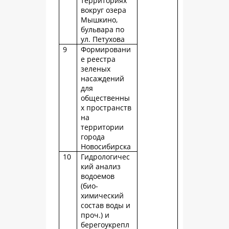
территориях
вокруг озера
Мышкино,
бульвара по
ул. Петухова
9
Формировани
е реестра
зеленых
насаждений
для
общественны
х пространств
на
территории
города
Новосибирска
10
Гидрологичес
кий анализ
водоемов
(био-
химический
состав воды и
проч.) и
берегоукрепл