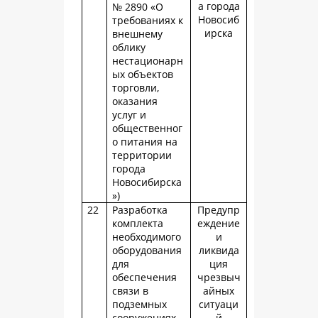
а города
№ 2890 «О
Новосиб
требованиях к
ирска
внешнему
облику
нестационарн
ых объектов
торговли,
оказания
услуг и
общественног
о питания на
территории
города
Новосибирска
»)
22
Разработка
Предупр
комплекта
еждение
необходимого
и
оборудования
ликвида
для
ция
обеспечения
чрезвыч
связи в
айных
подземных
ситуаци
сооружениях
й