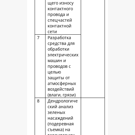
щего износу
контактного
провода и
спецчастей
контактной
сети
7
Разработка
средства для
обработки
электрических
машин и
проводов с
целью
защиты от
атмосферных
воздействий
(влаги, грязи)
8
Дендрологиче
ский анализ
зеленых
насаждений
(подеревная
съемка) на