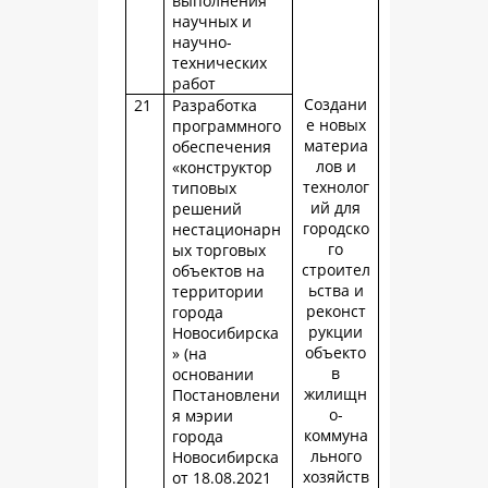
выполнения
научных и
научно-
технических
работ
Создани
21
Разработка
е новых
программного
материа
обеспечения
лов и
«конструктор
технолог
типовых
ий для
решений
городско
нестационарн
го
ых торговых
строител
объектов на
ьства и
территории
реконст
города
рукции
Новосибирска
объекто
» (на
в
основании
жилищн
Постановлени
о-
я мэрии
коммуна
города
льного
Новосибирска
хозяйств
от 18.08.2021