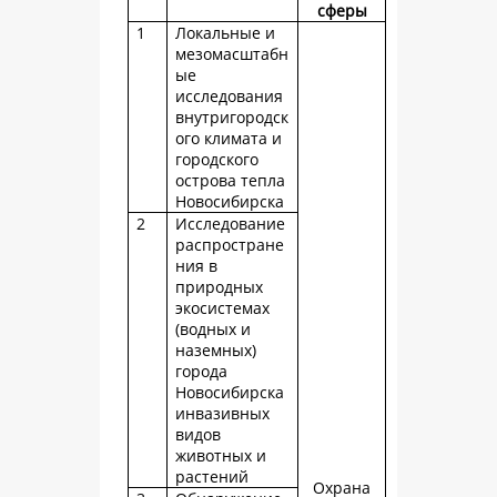
сферы
1
Локальные и
мезомасштабн
ые
исследования
внутригородск
ого климата и
городского
острова тепла
Новосибирска
2
Исследование
распростране
ния в
природных
экосистемах
(водных и
наземных)
города
Новосибирска
инвазивных
видов
животных и
растений
Охрана