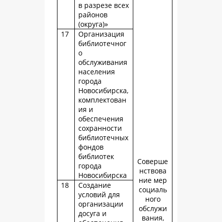
в разрезе всех
районов
(округа)»
17
Организация
библиотечног
о
обслуживания
населения
города
Новосибирска,
комплектован
ия и
обеспечения
сохранности
библиотечных
фондов
библиотек
Соверше
города
нствова
Новосибирска
ние мер
18
Создание
социаль
условий для
ного
организации
обслужи
досуга и
вания,