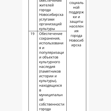
обеспечения
социаль
жителей
ной
города
поддерж
Новосибирска
ки и
услугами
защиты
организаций
населен
культуры
ия
19
Обеспечение
города
сохранения,
Новосиб
использовани
ирска
я и
популяризаци
и объектов
культурного
наследия
(памятников
истории и
культуры),
находящихся
в
муниципальн
ой
собственности
города