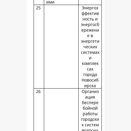
ими
25
Энергоэ
ффектив
ность и
энергосб
ережени
е в
энергети
ческих
системах
и
комплек
сах
города
Новосиб
ирска
26
Организ
ация
беспере
бойной
работы
городски
х систем
водосна