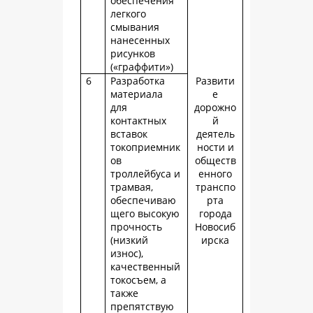
обеспечения
легкого
смывания
нанесенных
рисунков
(«граффити»)
6
Разработка
Развити
материала
е
для
дорожно
контактных
й
вставок
деятель
токоприемник
ности и
ов
обществ
троллейбуса и
енного
трамвая,
транспо
обеспечиваю
рта
щего высокую
города
прочность
Новосиб
(низкий
ирска
износ),
качественный
токосъем, а
также
препятствую