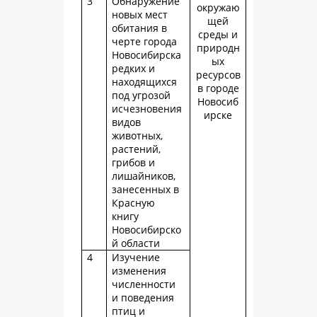
3
Обнаружение
окружаю
новых мест
щей
обитания в
среды и
черте города
природн
Новосибирска
ых
редких и
ресурсов
находящихся
в городе
под угрозой
Новосиб
исчезновения
ирске
видов
животных,
растений,
грибов и
лишайников,
занесенных в
Красную
книгу
Новосибирско
й области
4
Изучение
изменения
численности
и поведения
птиц и