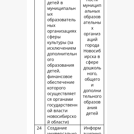
детей в
муницип
муниципальн
альных
ых
образов
образователь
ательны
ных
х
организациях
организ
сферы
аций
культуры (за
города
исключением
Новосиб
дополнительн
ирска в
ого
сфере
образования
дошколь
детей,
ного,
финансовое
общего
обеспечение
и
которого
дополни
осуществляет
тельного
ся органами
образов
государственн
ания
ой власти
детей
новосибирско
й области)
24
Создание
Информ
универсально
ационно