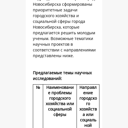
Новосибирска сформированы
приоритетные задачи
городского хозяйства и
социальной сферы города
Новосибирска, которые
предлагается решить молодым
ученым. Возможные тематики
научных проектов в
соответствии с направлениями
представлены ниже.
Предлагаемые темы научных
исследований:
№
Наименовани
Направл
е проблемы
ение
городского
городско
хозяйства или
го
социальной
хозяйств
сферы
а или
социаль
ной