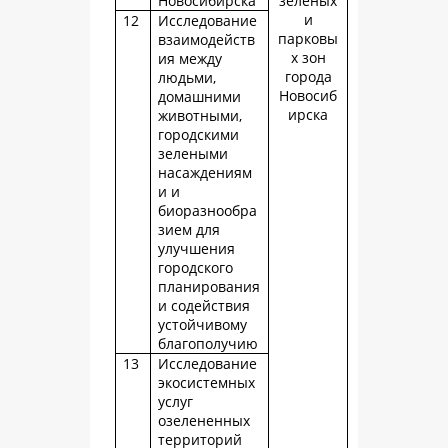
Новосибирска
зеленых
и
12
Исследование
парковы
взаимодейств
х зон
ия между
города
людьми,
Новосиб
домашними
ирска
животными,
городскими
зелеными
насаждениям
и и
биоразнообра
зием для
улучшения
городского
планирования
и содействия
устойчивому
благополучию
13
Исследование
экосистемных
услуг
озелененных
территорий