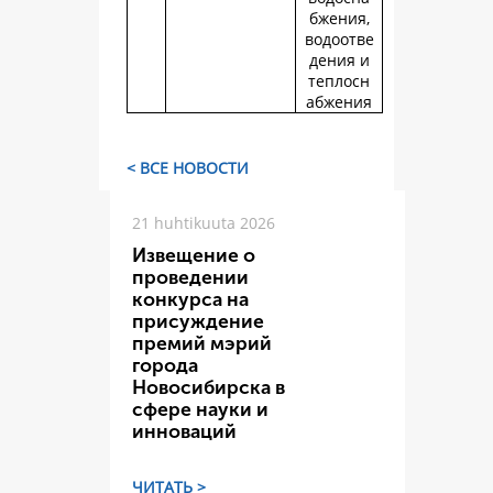
бжения,
водоотве
дения и
теплосн
абжения
< ВСЕ НОВОСТИ
21 huhtikuuta 2026
Извещение о
проведении
конкурса на
присуждение
премий мэрий
города
Новосибирска в
сфере науки и
инноваций
ЧИТАТЬ >