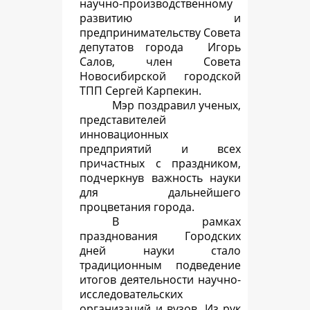
научно-производственному
развитию и
предпринимательству Совета
депутатов города Игорь
Салов, член Совета
Новосибирской городской
ТПП Сергей Карпекин.
Мэр поздравил ученых,
представителей
инновационных
предприятий и всех
причастных с праздником,
подчеркнув важность науки
для дальнейшего
процветания города.
В рамках
празднования Городских
дней науки стало
традиционным подведение
итогов деятельности научно-
исследовательских
организаций и вузов. Из рук