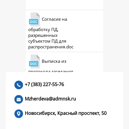
Согласие на
обработку ПД,
разрешенных
субъектом ПД для
распространения.doc
Выписка из
протокола заседания
совета (премии)
+7 (383) 227-55-76
Mzherdeva@admnsk.ru
Новосибирск, Красный проспект, 50
КУМЕНТЫ
НОВОСТИ
ЧАСТЫЕ ВОПРОСЫ
КОНТАКТЫ