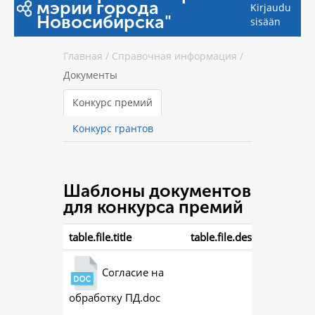
мэрии города
Kirjaudu
Новосибирска"
sisään
Главная
/
Справочная информация
/
Документы
Конкурс премий
Конкурс грантов
Шаблоны документов
для конкурса премий
table.file.title
table.file.description
Согласие на
обработку ПД.doc