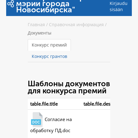
мэрии города
Kirjaudu
Новосибирска"
sisään
Главная
/
Справочная информация
/
Документы
Конкурс премий
Конкурс грантов
Шаблоны документов
для конкурса премий
table.file.title
table.file.description
Согласие на
обработку ПД.doc