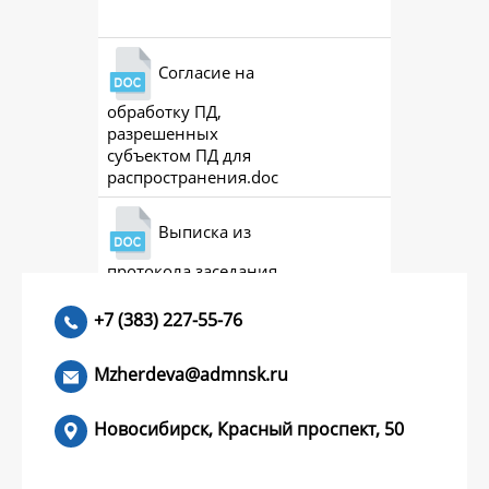
Согласие на
обработку ПД,
разрешенных
субъектом ПД для
распространения.doc
Выписка из
протокола заседания
совета (премии)
+7 (383) 227-55-76
Mzherdeva@admnsk.ru
Новосибирск, Красный проспект, 50
КУМЕНТЫ
НОВОСТИ
ЧАСТЫЕ ВОПРОСЫ
КОНТАКТЫ