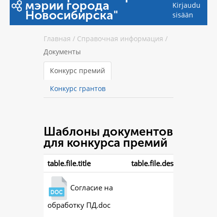
мэрии города
Kirjaudu
Новосибирска"
sisään
Главная
/
Справочная информация
/
Документы
Конкурс премий
Конкурс грантов
Шаблоны документов
для конкурса премий
table.file.title
table.file.description
Согласие на
обработку ПД.doc