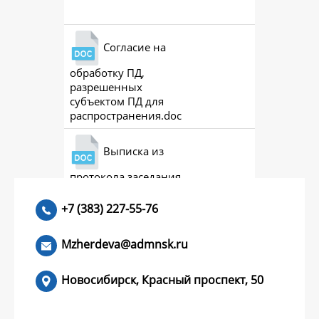
Согласие на
обработку ПД,
разрешенных
субъектом ПД для
распространения.doc
Выписка из
протокола заседания
совета (премии)
+7 (383) 227-55-76
Mzherdeva@admnsk.ru
Новосибирск, Красный проспект, 50
КУМЕНТЫ
НОВОСТИ
ЧАСТЫЕ ВОПРОСЫ
КОНТАКТЫ