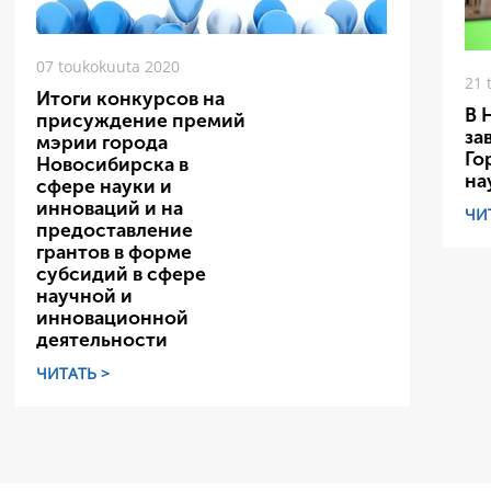
07 toukokuuta 2020
21 
Итоги конкурсов на
В 
присуждение премий
за
мэрии города
Го
Новосибирска в
на
сфере науки и
инноваций и на
ЧИ
предоставление
грантов в форме
субсидий в сфере
научной и
инновационной
деятельности
ЧИТАТЬ >