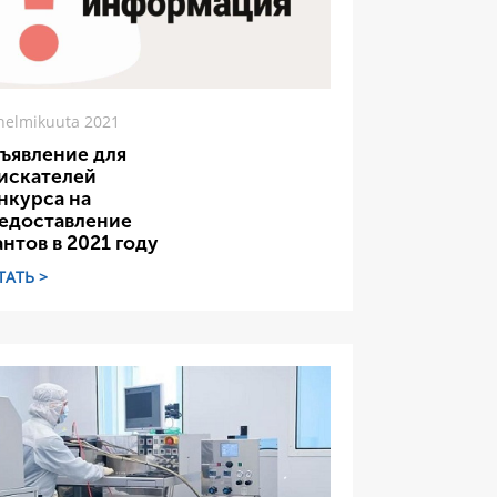
helmikuuta 2021
ъявление для
искателей
нкурса на
едоставление
антов в 2021 году
ТАТЬ >