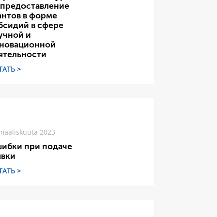
 предоставление
антов в форме
бсидий в сфере
учной и
новационной
ятельности
ТАТЬ >
maaliskuuta 2023
ибки при подаче
явки
ТАТЬ >