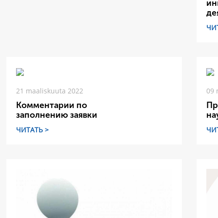
ин
де
ЧИ
21 maaliskuuta 2022
09 
Комментарии по
Пр
заполнению заявки
на
ЧИТАТЬ >
ЧИ