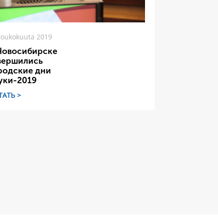
toukokuuta 2019
Новосибирске
вершились
родские дни
уки-2019
ТАТЬ >