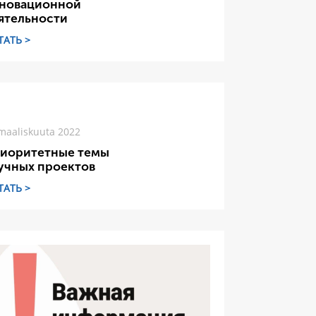
новационной
ятельности
ТАТЬ >
maaliskuuta 2022
иоритетные темы
учных проектов
ТАТЬ >