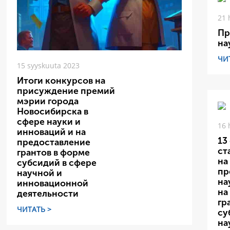
21 
Пр
на
ЧИ
15 syyskuuta 2023
Итоги конкурсов на
присуждение премий
мэрии города
Новосибирска в
сфере науки и
16 
инноваций и на
13
предоставление
ст
грантов в форме
на
субсидий в сфере
пр
научной и
на
инновационной
на
деятельности
гр
ЧИТАТЬ >
су
на