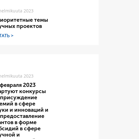
helmikuuta 2023
иоритетные темы
учных проектов
ТАТЬ >
helmikuuta 2023
 февраля 2023
артуют конкурсы
 присуждение
емий в сфере
уки и инноваций и
 предоставление
антов в форме
бсидий в сфере
учной и