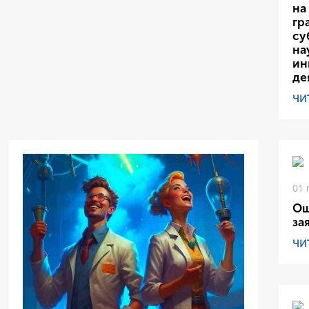
на
гр
су
на
ин
де
ЧИ
01 
Ош
за
ЧИ