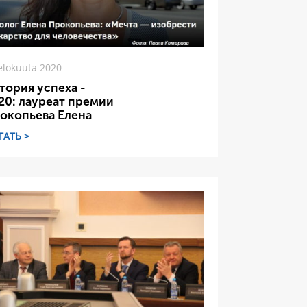
elokuuta 2020
тория успеха -
20: лауреат премии
окопьева Елена
ТАТЬ >