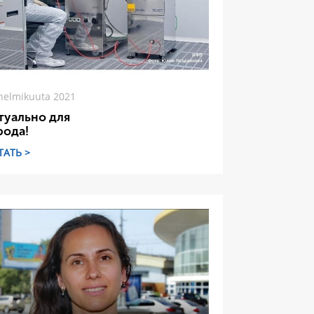
helmikuuta 2021
туально для
рода!
ТАТЬ >