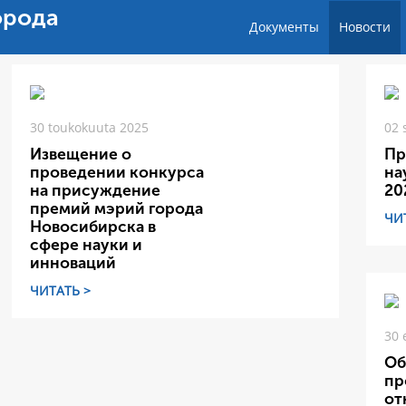
орода
Документы
Новости
30 toukokuuta 2025
02 
Извещение о
Пр
проведении конкурса
на
на присуждение
20
премий мэрий города
ЧИ
Новосибирска в
сфере науки и
инноваций
ЧИТАТЬ >
30 
Об
пр
от