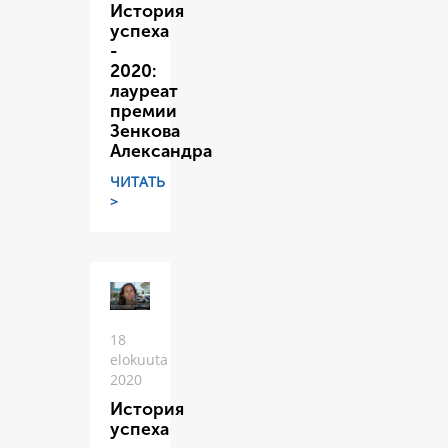
История
успеха
-
2020:
лауреат
премии
Зенкова
Александра
ЧИТАТЬ
>
18
elokuuta
2020
История
успеха