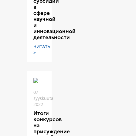
субсидий
в
сфере
научной
и
инновационной
деятельности
ЧИТАТЬ
>
07
syyskuuta
2022
Итоги
конкурсов
на
присуждение