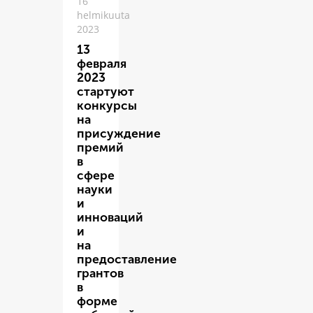
16
helmikuuta
2023
13
февраля
2023
стартуют
конкурсы
на
присуждение
премий
в
сфере
науки
и
инноваций
и
на
предоставление
грантов
в
форме