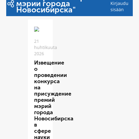
мэрии города
Kirjaudu
Новосибирска"
sisään
21
huhtikuuta
2026
Извещение
о
проведении
конкурса
на
присуждение
премий
мэрий
города
Новосибирска
в
сфере
науки