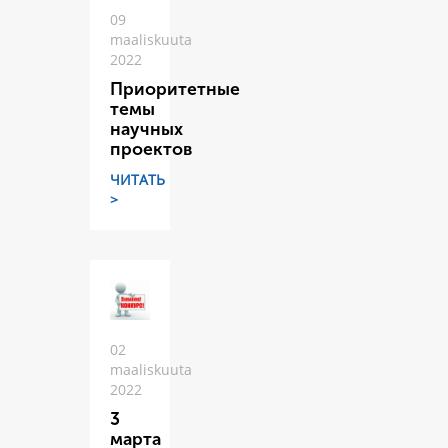
09
maaliskuuta
2022
Приоритетные
темы
научных
проектов
ЧИТАТЬ
>
02
maaliskuuta
2022
3
марта