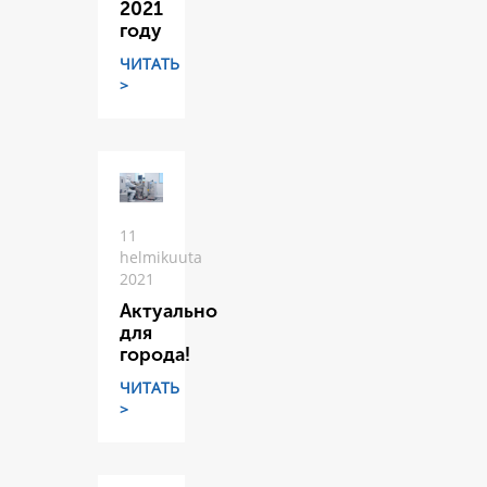
2021
году
ЧИТАТЬ
>
11
helmikuuta
2021
Актуально
для
города!
ЧИТАТЬ
>