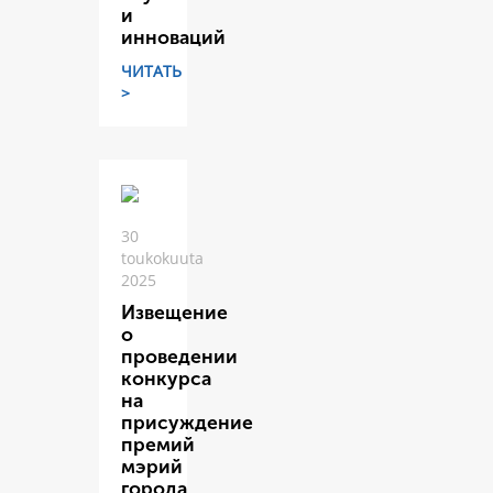
и
инноваций
ЧИТАТЬ
>
30
toukokuuta
2025
Извещение
о
проведении
конкурса
на
присуждение
премий
мэрий
города