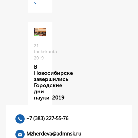
>
21
toukokuuta
2019
В
Новосибирске
завершились
Городские
дни
науки-2019
ЧИТАТЬ
>
+7 (383) 227-55-76
Mzherdeva@admnsk.ru