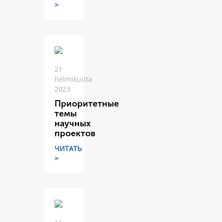
>
21
helmikuuta
2023
Приоритетные
темы
научных
проектов
ЧИТАТЬ
>