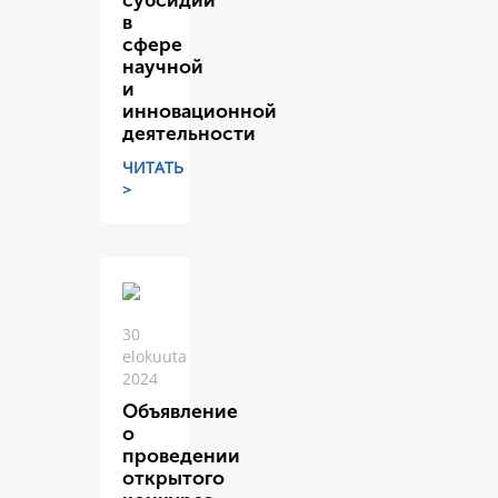
субсидий
в
сфере
научной
и
инновационной
деятельности
ЧИТАТЬ
>
30
elokuuta
2024
Объявление
о
проведении
открытого