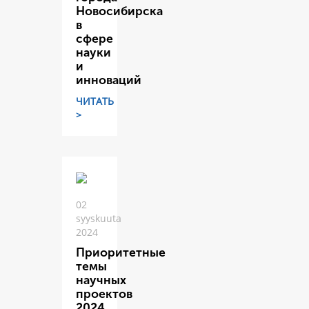
Новосибирска
в
сфере
науки
и
инноваций
ЧИТАТЬ
>
02
syyskuuta
2024
Приоритетные
темы
научных
проектов
2024