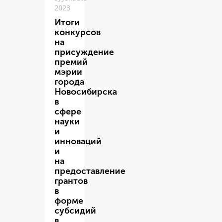
2023
Итоги
конкурсов
на
присуждение
премий
мэрии
города
Новосибирска
в
сфере
науки
и
инноваций
и
на
предоставление
грантов
в
форме
субсидий
в