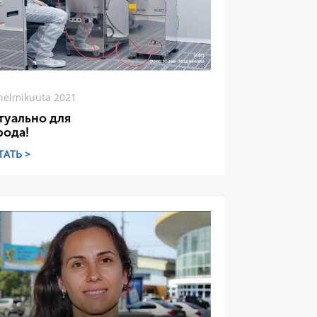
helmikuuta 2021
туально для
рода!
ТАТЬ >