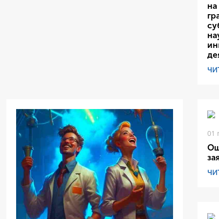
на
гр
су
на
ин
де
ЧИ
01 
Ош
за
ЧИ