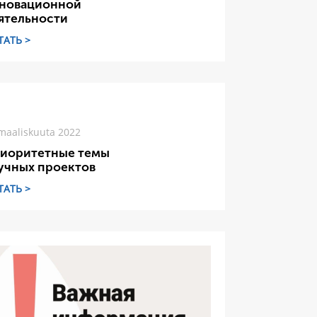
новационной
ятельности
ТАТЬ >
maaliskuuta 2022
иоритетные темы
учных проектов
ТАТЬ >