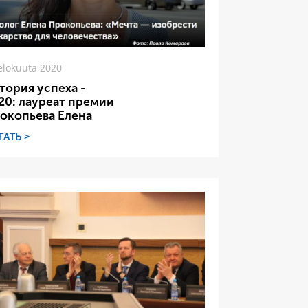
elokuuta 2020
тория успеха -
20: лауреат премии
окопьева Елена
ТАТЬ >