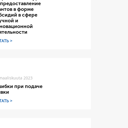
 предоставление
антов в форме
бсидий в сфере
учной и
новационной
ятельности
ТАТЬ >
maaliskuuta 2023
ибки при подаче
явки
ТАТЬ >