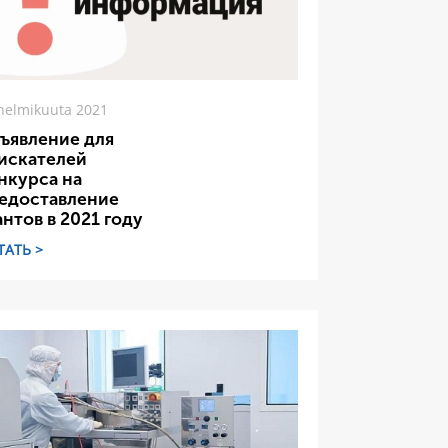
helmikuuta 2021
ъявление для
искателей
нкурса на
едоставление
антов в 2021 году
ТАТЬ >