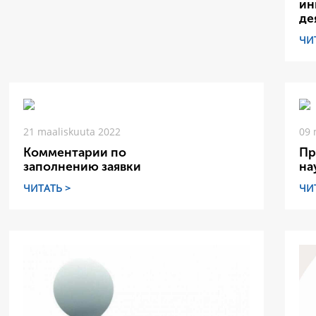
ин
де
ЧИ
21 maaliskuuta 2022
09 
Комментарии по
Пр
заполнению заявки
на
ЧИТАТЬ >
ЧИ