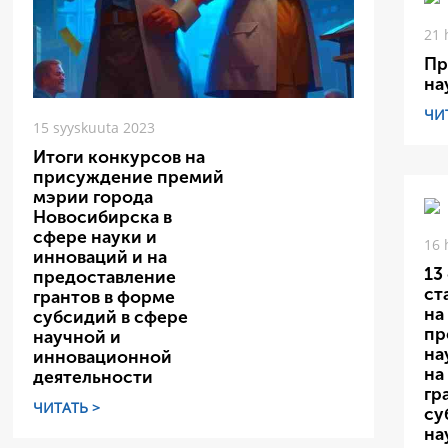
21 
Пр
на
ЧИ
15 syyskuuta 2023
Итоги конкурсов на
присуждение премий
мэрии города
Новосибирска в
сфере науки и
16 
инноваций и на
13
предоставление
ст
грантов в форме
на
субсидий в сфере
пр
научной и
на
инновационной
на
деятельности
гр
ЧИТАТЬ >
су
на