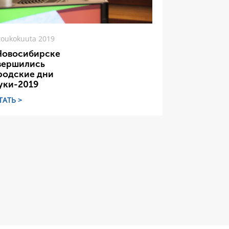
toukokuuta 2019
Новосибирске
вершились
родские дни
уки-2019
ТАТЬ >