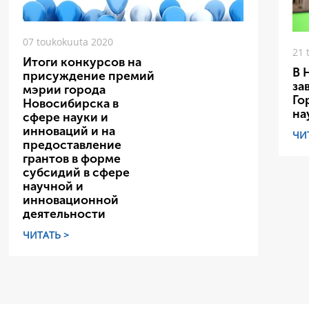
07 toukokuuta 2020
21 
Итоги конкурсов на
В 
присуждение премий
за
мэрии города
Го
Новосибирска в
на
сфере науки и
инноваций и на
ЧИ
предоставление
грантов в форме
субсидий в сфере
научной и
инновационной
деятельности
ЧИТАТЬ >