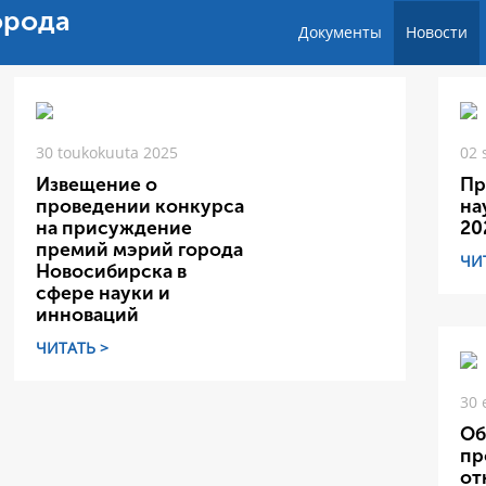
орода
Документы
Новости
30 toukokuuta 2025
02 
Извещение о
Пр
проведении конкурса
на
на присуждение
20
премий мэрий города
ЧИ
Новосибирска в
сфере науки и
инноваций
ЧИТАТЬ >
30 
Об
пр
от