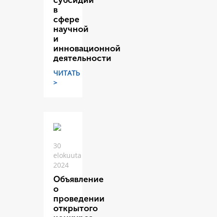
субсидий
в
сфере
научной
и
инновационной
деятельности
ЧИТАТЬ
>
30
elokuuta
2024
Объявление
о
проведении
открытого