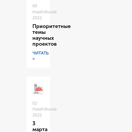
09
maaliskuuta
2022
Приоритетные
темы
научных
проектов
ЧИТАТЬ
>
02
maaliskuuta
2022
3
марта