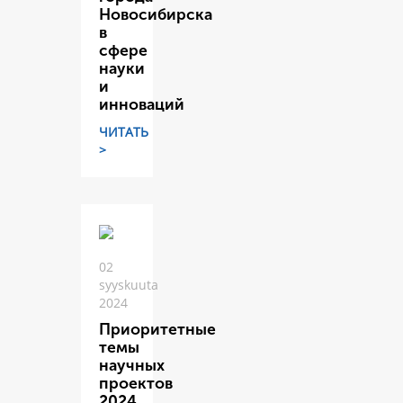
Новосибирска
в
сфере
науки
и
инноваций
ЧИТАТЬ
>
02
syyskuuta
2024
Приоритетные
темы
научных
проектов
2024