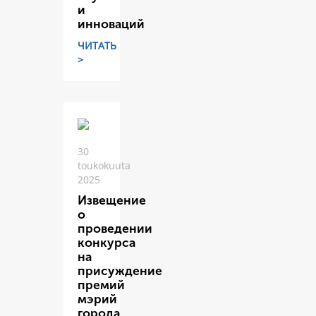
и
инноваций
ЧИТАТЬ
>
30
toukokuuta
2025
Извещение
о
проведении
конкурса
на
присуждение
премий
мэрий
города