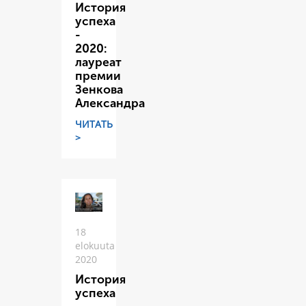
История
успеха
-
2020:
лауреат
премии
Зенкова
Александра
ЧИТАТЬ
>
18
elokuuta
2020
История
успеха