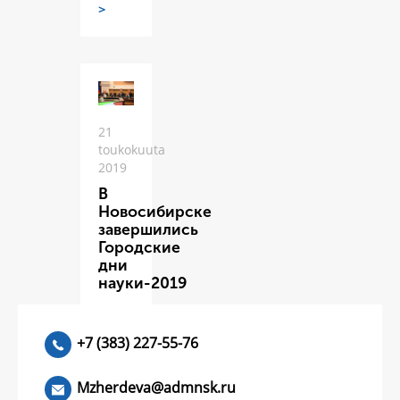
>
21
toukokuuta
2019
В
Новосибирске
завершились
Городские
дни
науки-2019
ЧИТАТЬ
>
+7 (383) 227-55-76
Mzherdeva@admnsk.ru