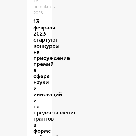
16
helmikuuta
2023
13
февраля
2023
стартуют
конкурсы
на
присуждение
премий
в
сфере
науки
и
инноваций
и
на
предоставление
грантов
в
форме