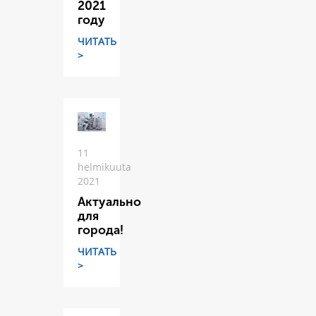
2021
году
ЧИТАТЬ
>
11
helmikuuta
2021
Актуально
для
города!
ЧИТАТЬ
>