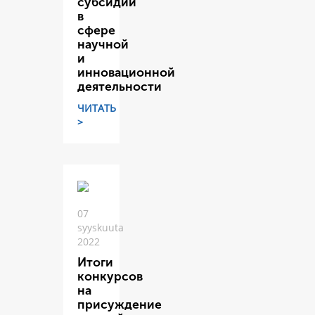
субсидий
в
сфере
научной
и
инновационной
деятельности
ЧИТАТЬ
>
07
syyskuuta
2022
Итоги
конкурсов
на
присуждение