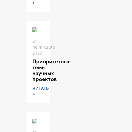
>
21
helmikuuta
2023
Приоритетные
темы
научных
проектов
ЧИТАТЬ
>