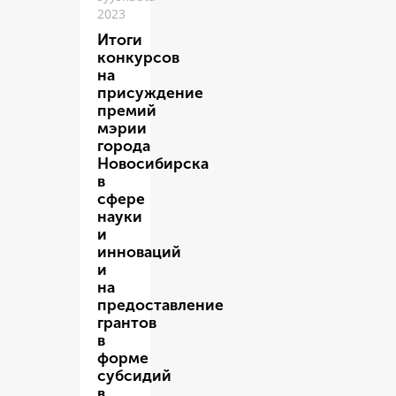
2023
Итоги
конкурсов
на
присуждение
премий
мэрии
города
Новосибирска
в
сфере
науки
и
инноваций
и
на
предоставление
грантов
в
форме
субсидий
в