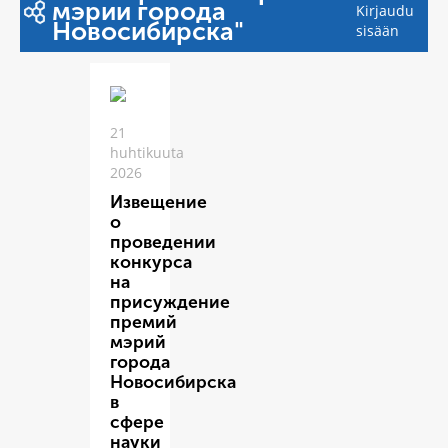
мэрии города
Kirjaudu
Новосибирска"
sisään
21
huhtikuuta
2026
Извещение
о
проведении
конкурса
на
присуждение
премий
мэрий
города
Новосибирска
в
сфере
науки