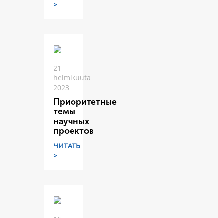
>
21
helmikuuta
2023
Приоритетные
темы
научных
проектов
ЧИТАТЬ
>