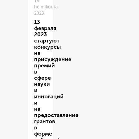
16
helmikuuta
2023
13
февраля
2023
стартуют
конкурсы
на
присуждение
премий
в
сфере
науки
и
инноваций
и
на
предоставление
грантов
в
форме