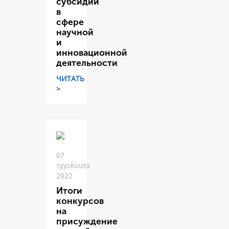
субсидий
в
сфере
научной
и
инновационной
деятельности
ЧИТАТЬ
>
07
syyskuuta
2022
Итоги
конкурсов
на
присуждение