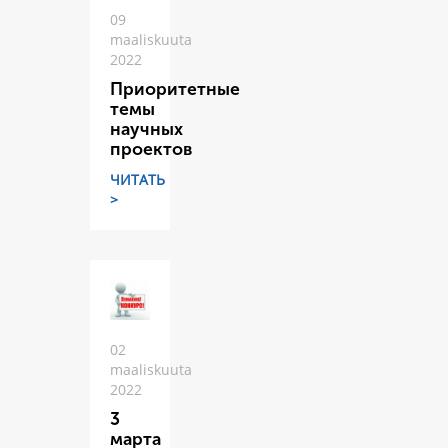
09
maaliskuuta
2022
Приоритетные
темы
научных
проектов
ЧИТАТЬ
>
02
maaliskuuta
2022
3
марта