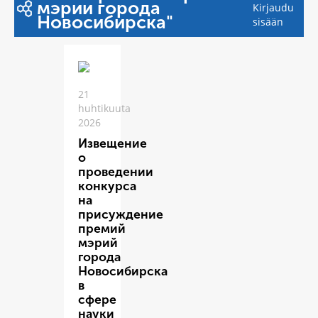
мэрии города
Kirjaudu
Новосибирска"
sisään
21
huhtikuuta
2026
Извещение
о
проведении
конкурса
на
присуждение
премий
мэрий
города
Новосибирска
в
сфере
науки