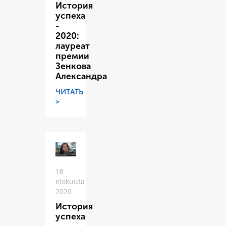
История
успеха
-
2020:
лауреат
премии
Зенкова
Александра
ЧИТАТЬ
>
18
elokuuta
2020
История
успеха