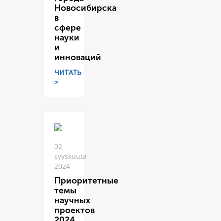
Новосибирска
в
сфере
науки
и
инноваций
ЧИТАТЬ
>
02
syyskuuta
2024
Приоритетные
темы
научных
проектов
2024