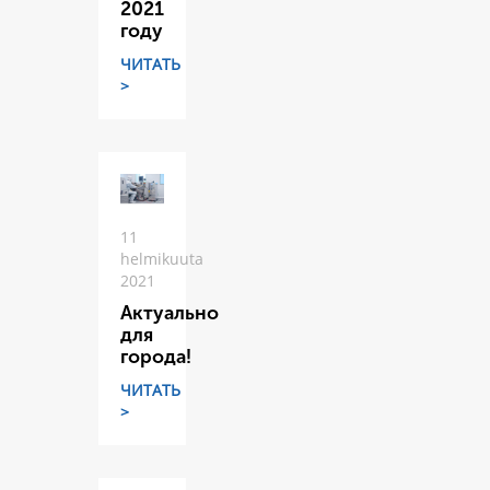
2021
году
ЧИТАТЬ
>
11
helmikuuta
2021
Актуально
для
города!
ЧИТАТЬ
>