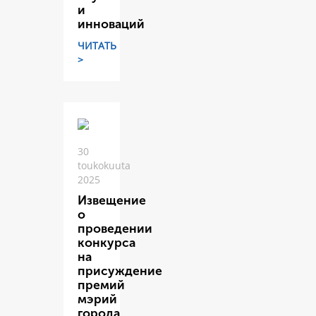
и
инноваций
ЧИТАТЬ
>
30
toukokuuta
2025
Извещение
о
проведении
конкурса
на
присуждение
премий
мэрий
города