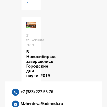
>
21
toukokuuta
2019
В
Новосибирске
завершились
Городские
дни
науки-2019
ЧИТАТЬ
>
+7 (383) 227-55-76
Mzherdeva@admnsk.ru