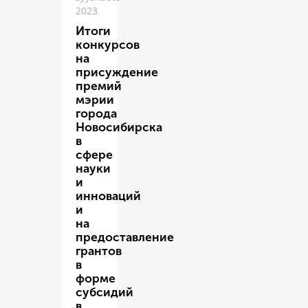
2023
Итоги
конкурсов
на
присуждение
премий
мэрии
города
Новосибирска
в
сфере
науки
и
инноваций
и
на
предоставление
грантов
в
форме
субсидий
в