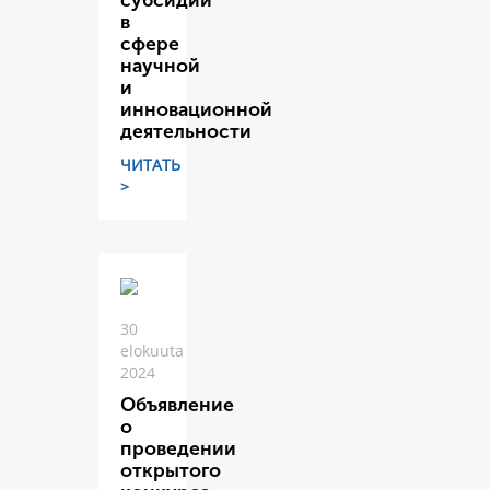
субсидий
в
сфере
научной
и
инновационной
деятельности
ЧИТАТЬ
>
30
elokuuta
2024
Объявление
о
проведении
открытого