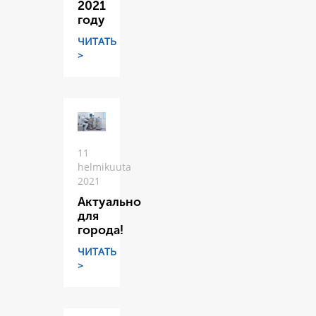
2021
году
ЧИТАТЬ
>
11
helmikuuta
2021
Актуально
для
города!
ЧИТАТЬ
>