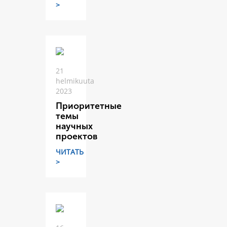
>
21
helmikuuta
2023
Приоритетные
темы
научных
проектов
ЧИТАТЬ
>