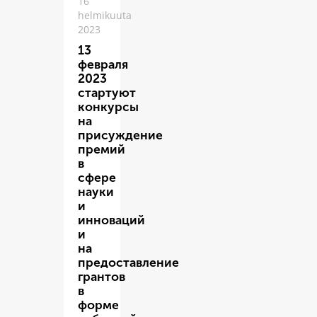
16
helmikuuta
2023
13
февраля
2023
стартуют
конкурсы
на
присуждение
премий
в
сфере
науки
и
инноваций
и
на
предоставление
грантов
в
форме