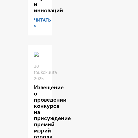
и
инноваций
ЧИТАТЬ
>
30
toukokuuta
2025
Извещение
о
проведении
конкурса
на
присуждение
премий
мэрий
города