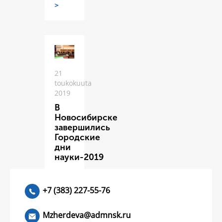
>
21
toukokuuta
2019
В
Новосибирске
завершились
Городские
дни
науки-2019
ЧИТАТЬ
>
+7 (383) 227-55-76
Mzherdeva@admnsk.ru