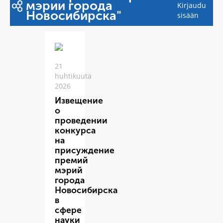
мэрии города
Kirjaudu
Новосибирска"
sisään
21
huhtikuuta
2026
Извещение
о
проведении
конкурса
на
присуждение
премий
мэрий
города
Новосибирска
в
сфере
науки