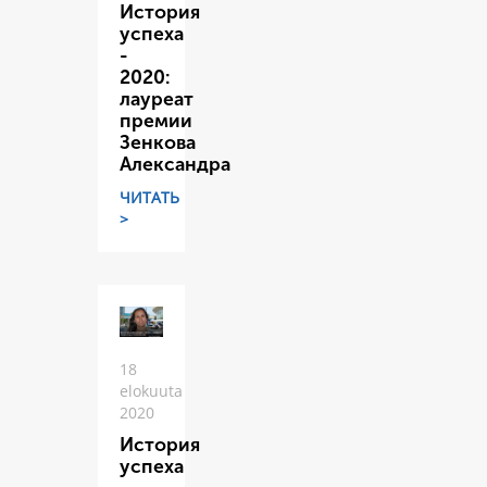
История
успеха
-
2020:
лауреат
премии
Зенкова
Александра
ЧИТАТЬ
>
18
elokuuta
2020
История
успеха