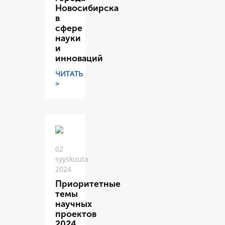
Новосибирска
в
сфере
науки
и
инноваций
ЧИТАТЬ
>
02
syyskuuta
2024
Приоритетные
темы
научных
проектов
2024