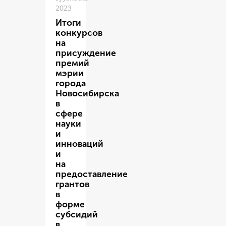
2023
Итоги
конкурсов
на
присуждение
премий
мэрии
города
Новосибирска
в
сфере
науки
и
инноваций
и
на
предоставление
грантов
в
форме
субсидий
в