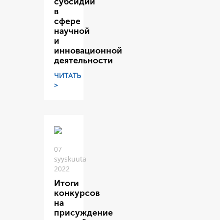
субсидий
в
сфере
научной
и
инновационной
деятельности
ЧИТАТЬ
>
07
syyskuuta
2022
Итоги
конкурсов
на
присуждение