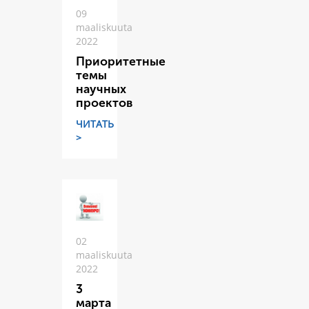
09
maaliskuuta
2022
Приоритетные
темы
научных
проектов
ЧИТАТЬ
>
02
maaliskuuta
2022
3
марта