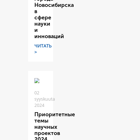
Новосибирска
в
сфере
науки
и
инноваций
ЧИТАТЬ
>
02
syyskuuta
2024
Приоритетные
темы
научных
проектов
2024