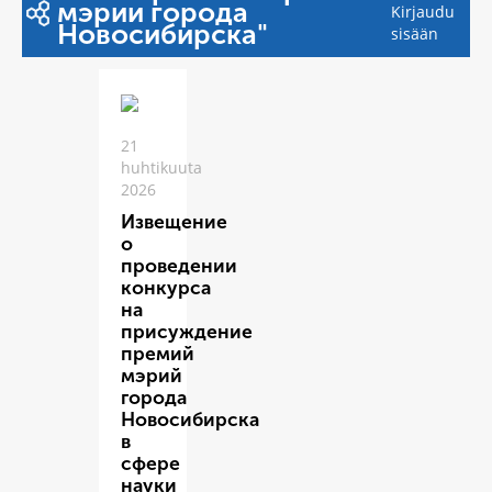
мэрии города
Kirjaudu
Новосибирска"
sisään
21
huhtikuuta
2026
Извещение
о
проведении
конкурса
на
присуждение
премий
мэрий
города
Новосибирска
в
сфере
науки