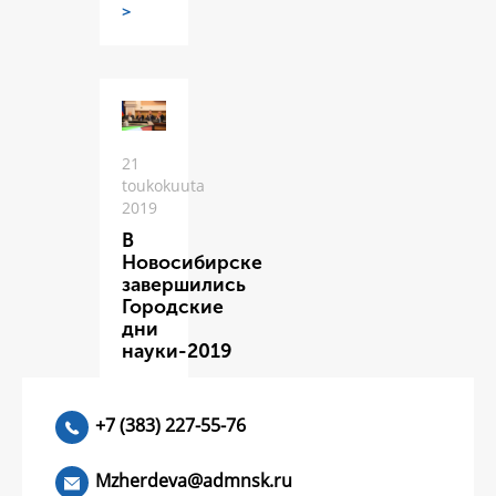
>
21
toukokuuta
2019
В
Новосибирске
завершились
Городские
дни
науки-2019
ЧИТАТЬ
>
+7 (383) 227-55-76
Mzherdeva@admnsk.ru