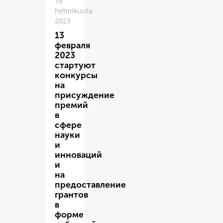
16
helmikuuta
2023
13
февраля
2023
стартуют
конкурсы
на
присуждение
премий
в
сфере
науки
и
инноваций
и
на
предоставление
грантов
в
форме