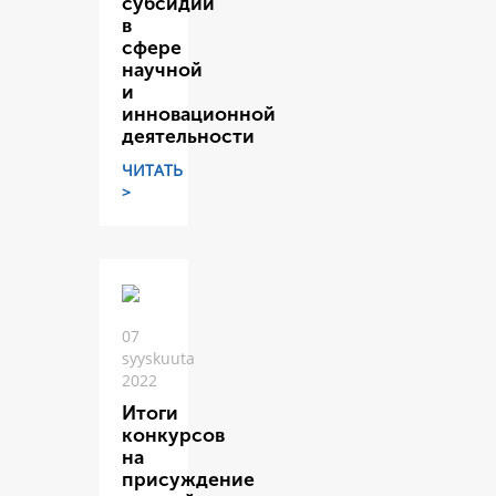
субсидий
в
сфере
научной
и
инновационной
деятельности
ЧИТАТЬ
>
07
syyskuuta
2022
Итоги
конкурсов
на
присуждение