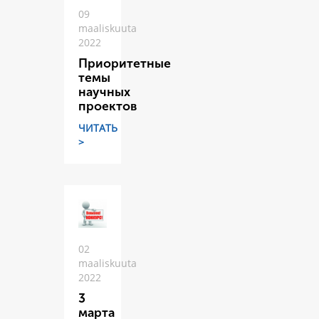
09
maaliskuuta
2022
Приоритетные
темы
научных
проектов
ЧИТАТЬ
>
02
maaliskuuta
2022
3
марта