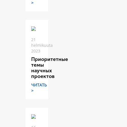
>
21
helmikuuta
2023
Приоритетные
темы
научных
проектов
ЧИТАТЬ
>