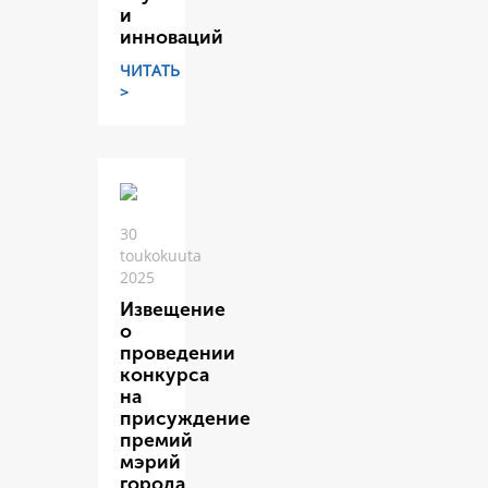
и
инноваций
ЧИТАТЬ
>
30
toukokuuta
2025
Извещение
о
проведении
конкурса
на
присуждение
премий
мэрий
города