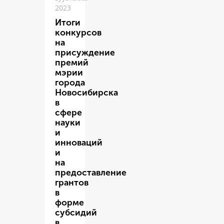
2023
Итоги
конкурсов
на
присуждение
премий
мэрии
города
Новосибирска
в
сфере
науки
и
инноваций
и
на
предоставление
грантов
в
форме
субсидий
в