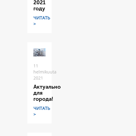
2021
году
ЧИТАТЬ
>
11
helmikuuta
2021
Актуально
для
города!
ЧИТАТЬ
>