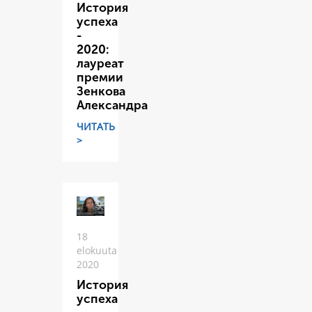
История
успеха
-
2020:
лауреат
премии
Зенкова
Александра
ЧИТАТЬ
>
18
elokuuta
2020
История
успеха