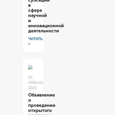
субсидий
в
сфере
научной
и
инновационной
деятельности
ЧИТАТЬ
>
30
elokuuta
2024
Объявление
о
проведении
открытого