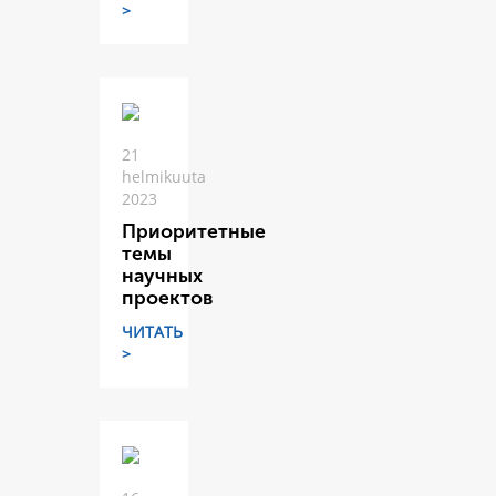
>
21
helmikuuta
2023
Приоритетные
темы
научных
проектов
ЧИТАТЬ
>