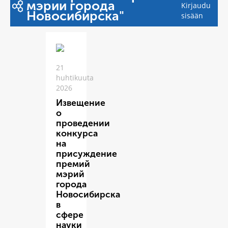
мэрии города
Kirjaudu
Новосибирска"
sisään
21
huhtikuuta
2026
Извещение
о
проведении
конкурса
на
присуждение
премий
мэрий
города
Новосибирска
в
сфере
науки