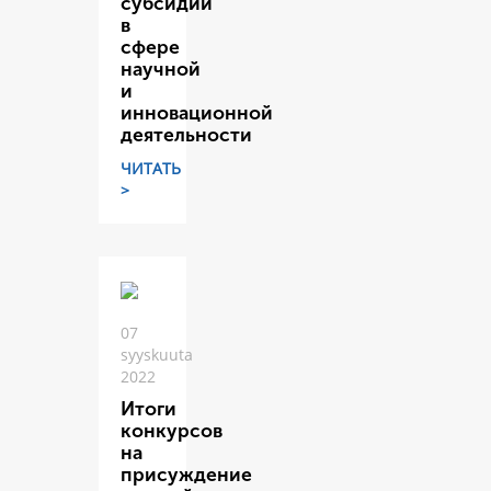
субсидий
в
сфере
научной
и
инновационной
деятельности
ЧИТАТЬ
>
07
syyskuuta
2022
Итоги
конкурсов
на
присуждение