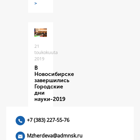
>
21
toukokuuta
2019
В
Новосибирске
завершились
Городские
дни
науки-2019
ЧИТАТЬ
>
+7 (383) 227-55-76
Mzherdeva@admnsk.ru