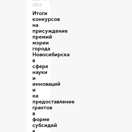
2023
Итоги
конкурсов
на
присуждение
премий
мэрии
города
Новосибирска
в
сфере
науки
и
инноваций
и
на
предоставление
грантов
в
форме
субсидий
в