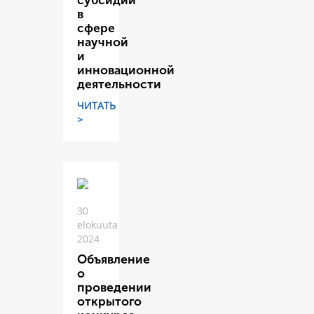
субсидий
в
сфере
научной
и
инновационной
деятельности
ЧИТАТЬ
>
30
elokuuta
2024
Объявление
о
проведении
открытого