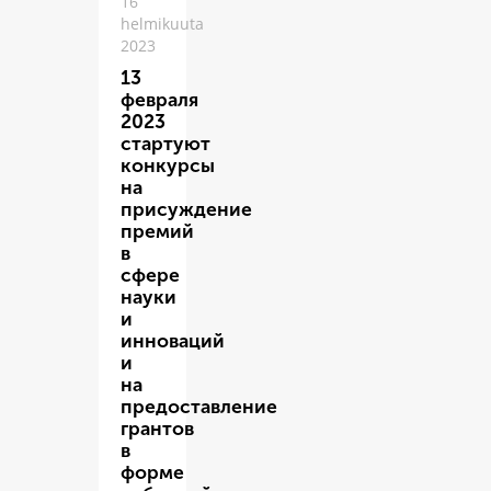
16
helmikuuta
2023
13
февраля
2023
стартуют
конкурсы
на
присуждение
премий
в
сфере
науки
и
инноваций
и
на
предоставление
грантов
в
форме