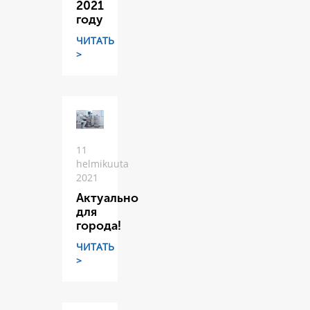
2021
году
ЧИТАТЬ
>
11
helmikuuta
2021
Актуально
для
города!
ЧИТАТЬ
>