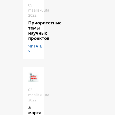
09
maaliskuuta
2022
Приоритетные
темы
научных
проектов
ЧИТАТЬ
>
02
maaliskuuta
2022
3
марта