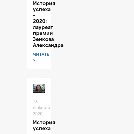
История
успеха
-
2020:
лауреат
премии
Зенкова
Александра
ЧИТАТЬ
>
18
elokuuta
2020
История
успеха