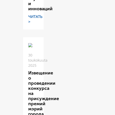
и
инноваций
ЧИТАТЬ
>
30
toukokuuta
2025
Извещение
о
проведении
конкурса
на
присуждение
премий
мэрий
города