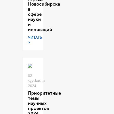
Новосибирска
в
сфере
науки
и
инноваций
ЧИТАТЬ
>
02
syyskuuta
2024
Приоритетные
темы
научных
проектов
2024