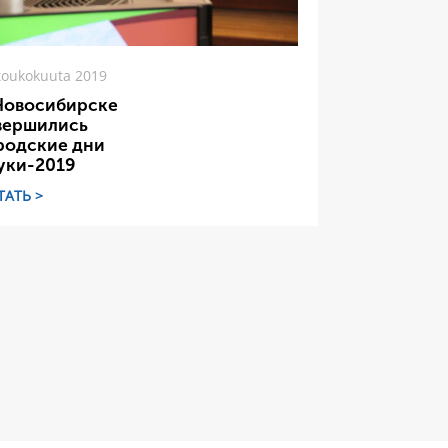
toukokuuta 2019
Новосибирске
вершились
родские дни
уки-2019
ТАТЬ >