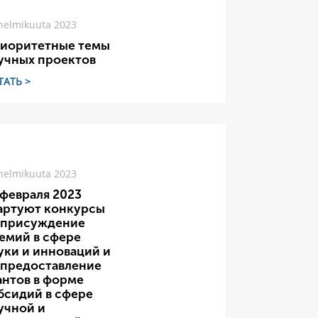
helmikuuta 2023
иоритетные темы
учных проектов
ТАТЬ >
helmikuuta 2023
 февраля 2023
артуют конкурсы
 присуждение
емий в сфере
уки и инноваций и
 предоставление
антов в форме
бсидий в сфере
учной и