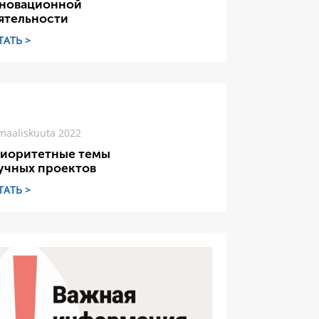
новационной
ятельности
ТАТЬ >
maaliskuuta 2022
иоритетные темы
учных проектов
ТАТЬ >