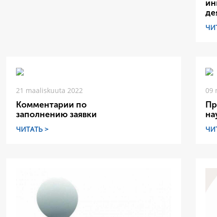
ин
де
ЧИ
21 maaliskuuta 2022
09 
Комментарии по
Пр
заполнению заявки
на
ЧИТАТЬ >
ЧИ