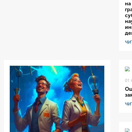
на
гр
су
на
ин
де
ЧИ
01 
Ош
за
ЧИ