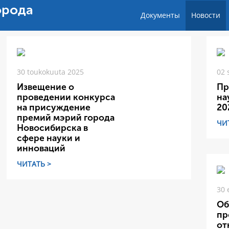
орода
Документы
Новости
30 toukokuuta 2025
02 
Извещение о
Пр
проведении конкурса
на
на присуждение
20
премий мэрий города
ЧИ
Новосибирска в
сфере науки и
инноваций
ЧИТАТЬ >
30 
Об
пр
от