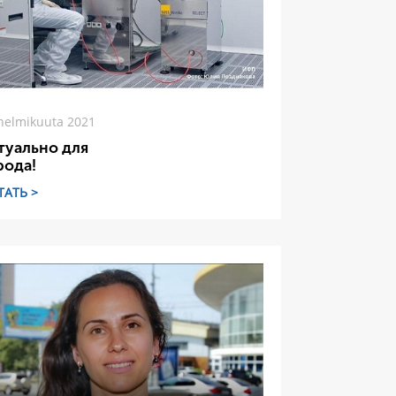
helmikuuta 2021
туально для
рода!
ТАТЬ >