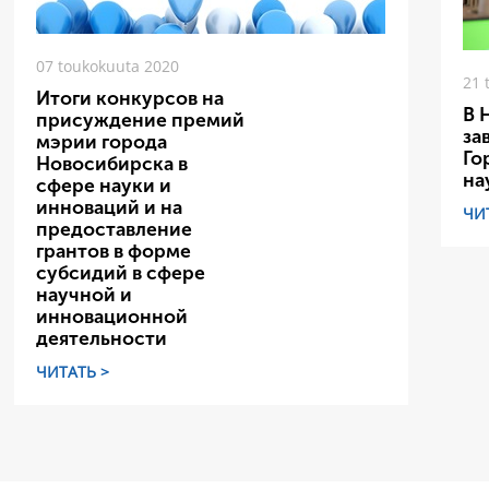
07 toukokuuta 2020
21 
Итоги конкурсов на
В 
присуждение премий
за
мэрии города
Го
Новосибирска в
на
сфере науки и
инноваций и на
ЧИ
предоставление
грантов в форме
субсидий в сфере
научной и
инновационной
деятельности
ЧИТАТЬ >