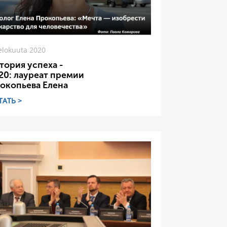
elokuuta 2020
тория успеха -
20: лауреат премии
окопьева Елена
ТАТЬ >