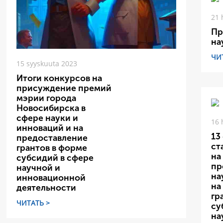
21 
Пр
на
ЧИ
15 syyskuuta 2023
Итоги конкурсов на
присуждение премий
мэрии города
Новосибирска в
сфере науки и
16 
инноваций и на
13
предоставление
ст
грантов в форме
на
субсидий в сфере
пр
научной и
на
инновационной
на
деятельности
гр
ЧИТАТЬ >
су
на