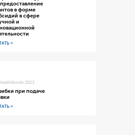
 предоставление
антов в форме
бсидий в сфере
учной и
новационной
ятельности
ТАТЬ >
maaliskuuta 2023
ибки при подаче
явки
ТАТЬ >