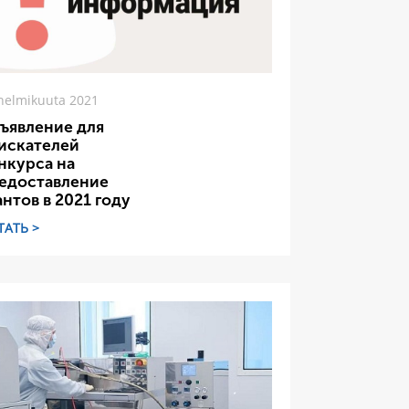
helmikuuta 2021
ъявление для
искателей
нкурса на
едоставление
антов в 2021 году
ТАТЬ >