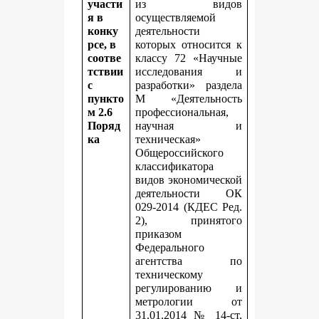
участи
из видов
я в
осуществляемой
конку
деятельности
рсе, в
которых относится к
соотве
классу 72 «Научные
тствии
исследования и
с
разработки» раздела
пункто
M «Деятельность
м 2.6
профессиональная,
Поряд
научная и
ка
техническая»
Общероссийского
классификатора
видов экономической
деятельности ОК
029-2014 (КДЕС Ред.
2), принятого
приказом
Федерального
агентства по
техническому
регулированию и
метрологии от
31.01.2014 № 14-ст,