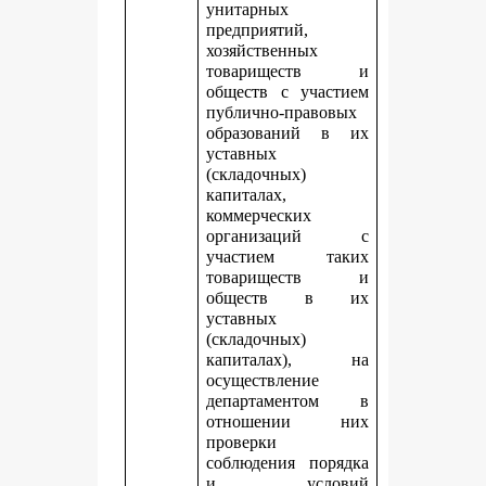
унитарных
предприятий,
хозяйственных
товариществ и
обществ с участием
публично-правовых
образований в их
уставных
(складочных)
капиталах,
коммерческих
организаций с
участием таких
товариществ и
обществ в их
уставных
(складочных)
капиталах), на
осуществление
департаментом в
отношении них
проверки
соблюдения порядка
и условий