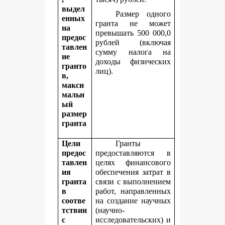
выдел
Размер одного
енных
гранта не может
на
превышать 500 000,0
предос
рублей (включая
тавлен
сумму налога на
ие
доходы физических
гранто
лиц).
в,
макси
мальн
ый
размер
гранта
Цели
Гранты
предос
предоставляются в
тавлен
целях финансового
ия
обеспечения затрат в
гранта
связи с выполнением
в
работ, направленных
соотве
на создание научных
тствии
(научно-
с
исследовательских) и