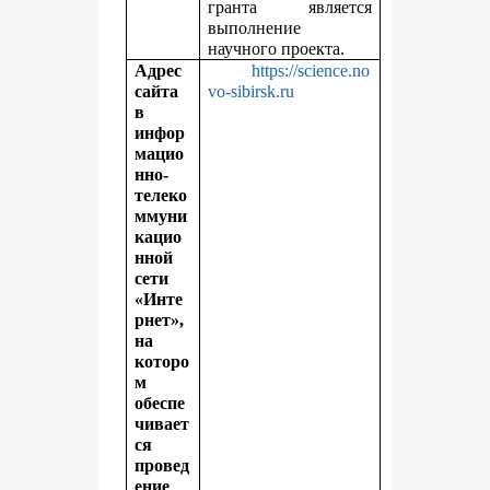
гранта является
выполнение
научного проекта.
Адрес
https://science.no
сайта
vo-sibirsk.ru
в
инфор
мацио
нно-
телеко
ммуни
кацио
нной
сети
«Инте
рнет»,
на
которо
м
обеспе
чивает
ся
провед
ение