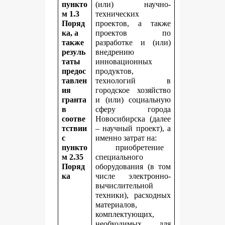
пункто
(или) научно-
м 1.3
технических
Поряд
проектов, а также
ка, а
проектов по
также
разработке и (или)
резуль
внедрению
таты
инновационных
предос
продуктов,
тавлен
технологий в
ия
городское хозяйство
гранта
и (или) социальную
в
сферу города
соотве
Новосибирска (далее
тствии
– научный проект), а
с
именно затрат на:
пункто
приобретение
м 2.35
специального
Поряд
оборудования (в том
ка
числе электронно-
вычислительной
техники), расходных
материалов,
комплектующих,
необходимых для