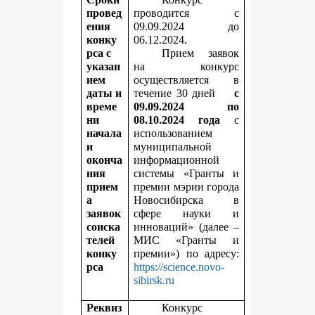
провед
проводится с
ения
09.09.2024 до
конку
06.12.2024.
рса с
Прием заявок
указан
на конкурс
ием
осуществляется в
даты и
течение 30 дней
с
време
09.09.2024 по
ни
08.10.2024 года
с
начала
использованием
и
муниципальной
оконча
информационной
ния
системы «Гранты и
прием
премии мэрии города
а
Новосибирска в
заявок
сфере науки и
соиска
инноваций» (далее –
телей
МИС «Гранты и
конку
премии») по адресу:
рса
https://science.novo-
sibirsk.ru
Реквиз
Конкурс