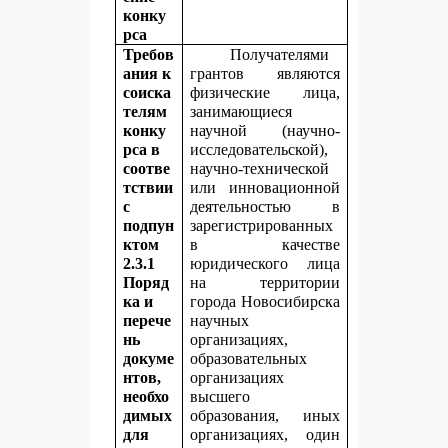
конку
рса
Требов
Получателями
ания к
грантов являются
соиска
физические лица,
телям
занимающиеся
конку
научной (научно-
рса в
исследовательской),
соотве
научно-технической
тствии
или инновационной
с
деятельностью в
подпун
зарегистрированных
ктом
в качестве
2.3.1
юридического лица
Поряд
на территории
ка и
города Новосибирска
перече
научных
нь
организациях,
докуме
образовательных
нтов,
организациях
необхо
высшего
димых
образования, иных
для
организациях, один