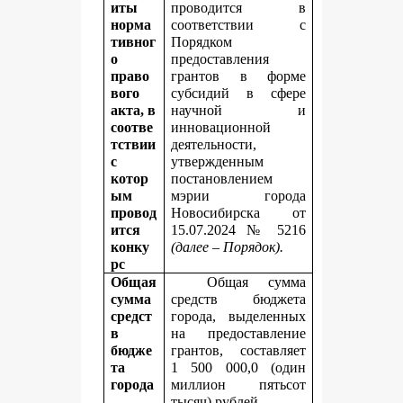
иты
проводится в
норма
соответствии с
тивног
Порядком
о
предоставления
право
грантов в форме
вого
субсидий в сфере
акта, в
научной и
соотве
инновационной
тствии
деятельности,
с
утвержденным
котор
постановлением
ым
мэрии города
провод
Новосибирска от
ится
15.07.2024 № 5216
конку
(далее – Порядок).
рс
Общая
Общая сумма
сумма
средств бюджета
средст
города, выделенных
в
на предоставление
бюдже
грантов, составляет
та
1 500 000,0 (один
города
миллион пятьсот
,
тысяч) рублей.