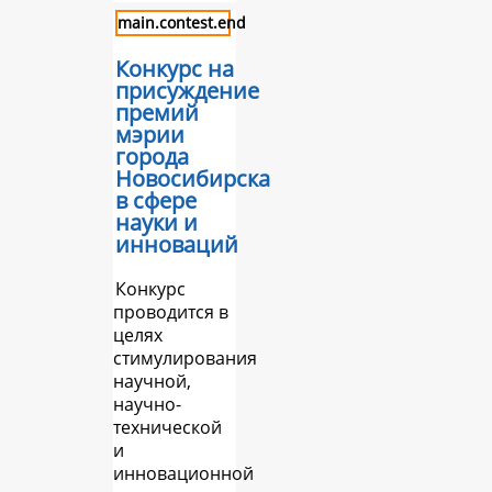
main.contest.end
Конкурс на
присуждение
премий
мэрии
города
Новосибирска
в сфере
науки и
инноваций
Конкурс
проводится в
целях
стимулирования
научной,
научно-
технической
и
инновационной