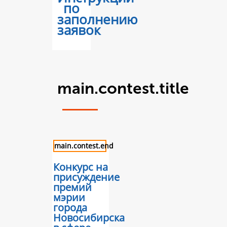
по
заполнению
заявок
main.contest.title
main.contest.end
Конкурс на
присуждение
премий
мэрии
города
Новосибирска