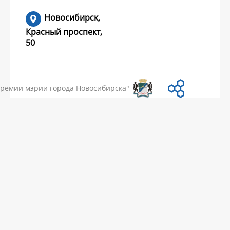
Новосибирск,
Красный проспект,
50
УМЕНТЫ
НОВОСТИ
ЧАСТЫЕ ВОПРОСЫ
КОНТАКТЫ
премии мэрии города Новосибирска"