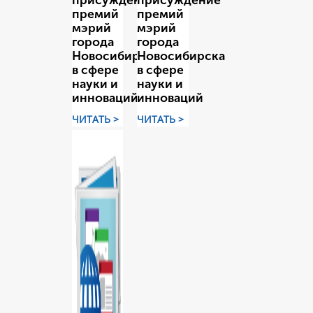
присуждение
присуждение
премий
премий
мэрий
мэрий
города
города
Новосибирска
Новосибирска
в сфере
в сфере
науки и
науки и
инноваций
инноваций
ЧИТАТЬ >
ЧИТАТЬ >