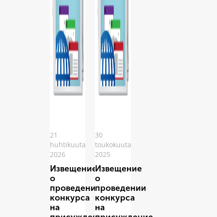
21
30
huhtikuuta
toukokuuta
2026
2025
Извещение
Извещение
о
о
проведении
проведении
конкурса
конкурса
на
на