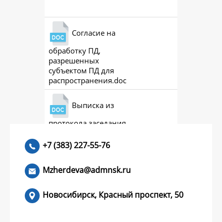
Согласие на
обработку ПД,
разрешенных
субъектом ПД для
распространения.doc
Выписка из
протокола заседания
совета (премии)
+7 (383) 227-55-76
Mzherdeva@admnsk.ru
Новосибирск, Красный проспект, 50
КУМЕНТЫ
НОВОСТИ
ЧАСТЫЕ ВОПРОСЫ
КОНТАКТЫ