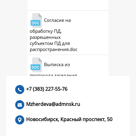
Согласие на
обработку ПД,
разрешенных
субъектом ПД для
распространения.doc
Выписка из
протокола заседания
совета (премии)
+7 (383) 227-55-76
Mzherdeva@admnsk.ru
Новосибирск, Красный проспект, 50
КУМЕНТЫ
НОВОСТИ
ЧАСТЫЕ ВОПРОСЫ
КОНТАКТЫ