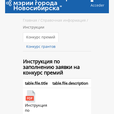
мэрии города
Acceder
Новосибирска"
Главная
/
Справочная информация
/
Инструкции
Конкурс премий
Конкурс грантов
Инструкция
по
заполнению заявки на
конкурс премий
table.file.title
table.file.description
Инструкция
action.
по