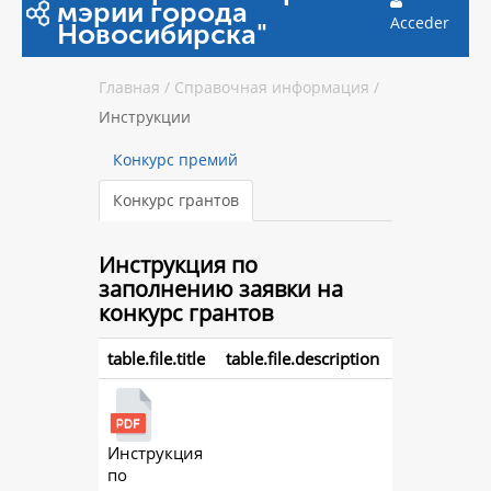
мэрии города
Acceder
Новосибирска"
Главная
/
Справочная информация
/
Инструкции
Конкурс премий
Конкурс грантов
Инструкция
по
заполнению заявки на
конкурс грантов
table.file.title
table.file.description
Инструкция
action.
по