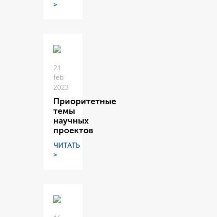
>
21
feb
2023
Приоритетные
темы
научных
проектов
ЧИТАТЬ
>