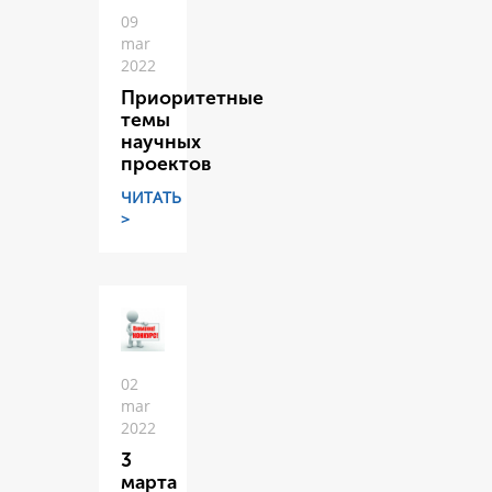
09
mar
2022
Приоритетные
темы
научных
проектов
ЧИТАТЬ
>
02
mar
2022
3
марта