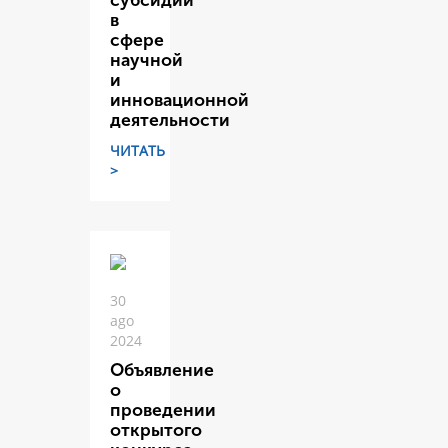
субсидий
в
сфере
научной
и
инновационной
деятельности
ЧИТАТЬ
>
30
ago
2024
Объявление
о
проведении
открытого