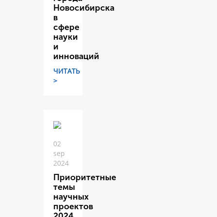
Новосибирска
в
сфере
науки
и
инноваций
ЧИТАТЬ
>
02
sep
2024
Приоритетные
темы
научных
проектов
2024