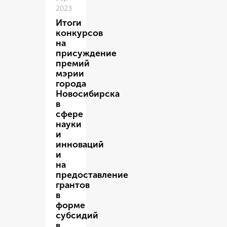
2023
Итоги
конкурсов
на
присуждение
премий
мэрии
города
Новосибирска
в
сфере
науки
и
инноваций
и
на
предоставление
грантов
в
форме
субсидий
в