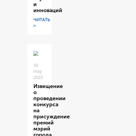
и
инноваций
ЧИТАТЬ
>
30
may
2025
Извещение
о
проведении
конкурса
на
присуждение
премий
мэрий
города