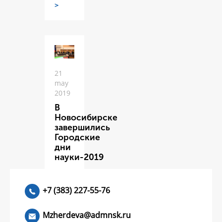
>
21
may
2019
В
Новосибирске
завершились
Городские
дни
науки-2019
ЧИТАТЬ
>
+7 (383) 227-55-76
Mzherdeva@admnsk.ru