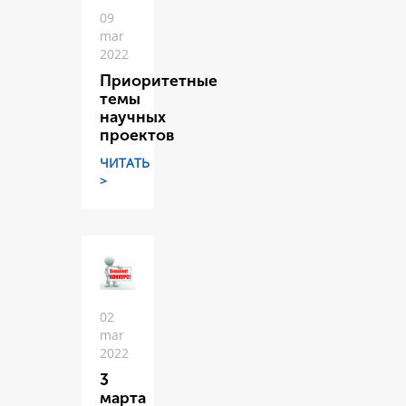
09
mar
2022
Приоритетные
темы
научных
проектов
ЧИТАТЬ
>
02
mar
2022
3
марта