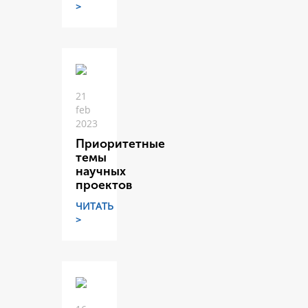
>
21
feb
2023
Приоритетные
темы
научных
проектов
ЧИТАТЬ
>