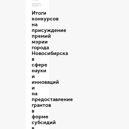
2023
Итоги
конкурсов
на
присуждение
премий
мэрии
города
Новосибирска
в
сфере
науки
и
инноваций
и
на
предоставление
грантов
в
форме
субсидий
в