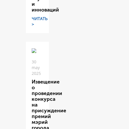
и
инноваций
ЧИТАТЬ
>
30
may
2025
Извещение
о
проведении
конкурса
на
присуждение
премий
мэрий
города