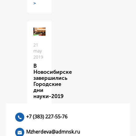
>
21
may
2019
В
Новосибирске
завершились
Городские
дни
науки-2019
ЧИТАТЬ
>
+7 (383) 227-55-76
Mzherdeva@admnsk.ru