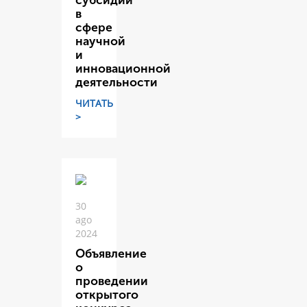
субсидий
в
сфере
научной
и
инновационной
деятельности
ЧИТАТЬ
>
30
ago
2024
Объявление
о
проведении
открытого