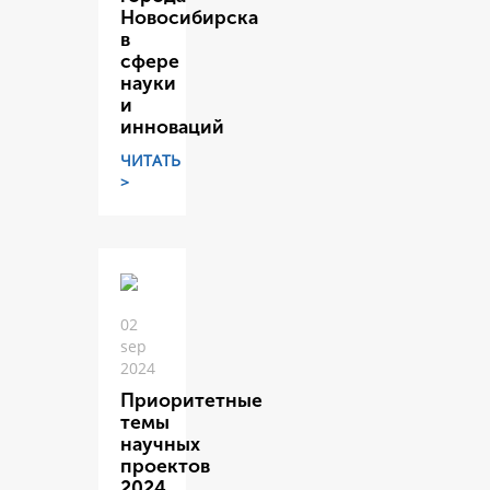
Новосибирска
в
сфере
науки
и
инноваций
ЧИТАТЬ
>
02
sep
2024
Приоритетные
темы
научных
проектов
2024