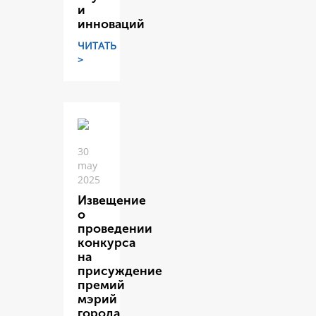
и
инноваций
ЧИТАТЬ
>
30
may
2025
Извещение
о
проведении
конкурса
на
присуждение
премий
мэрий
города