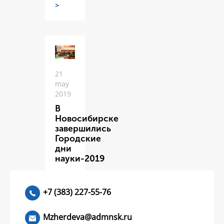
>
21
may
2019
В
Новосибирске
завершились
Городские
дни
науки-2019
ЧИТАТЬ
>
+7 (383) 227-55-76
Mzherdeva@admnsk.ru