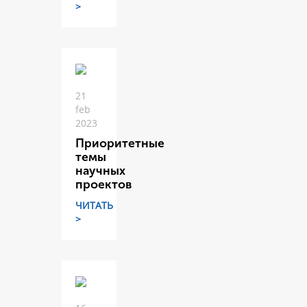
>
21
feb
2023
Приоритетные
темы
научных
проектов
ЧИТАТЬ
>