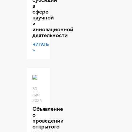
субсидий
в
сфере
научной
и
инновационной
деятельности
ЧИТАТЬ
>
30
ago
2024
Объявление
о
проведении
открытого