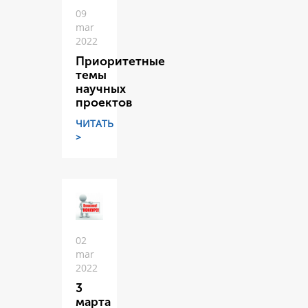
09
mar
2022
Приоритетные
темы
научных
проектов
ЧИТАТЬ
>
02
mar
2022
3
марта