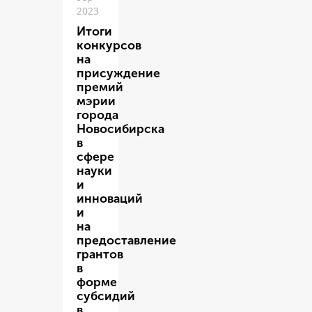
2023
Итоги
конкурсов
на
присуждение
премий
мэрии
города
Новосибирска
в
сфере
науки
и
инноваций
и
на
предоставление
грантов
в
форме
субсидий
в