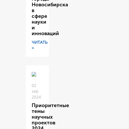
Новосибирска
в
сфере
науки
и
инноваций
ЧИТАТЬ
>
02
sep
2024
Приоритетные
темы
научных
проектов
2024