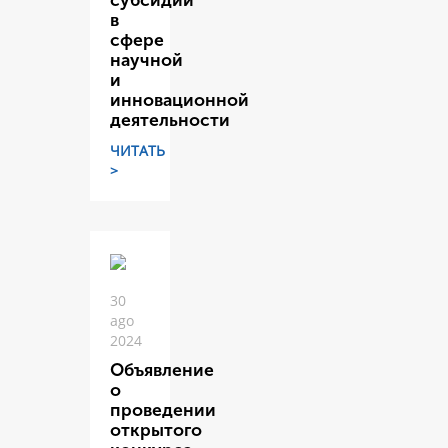
субсидий
в
сфере
научной
и
инновационной
деятельности
ЧИТАТЬ
>
30
ago
2024
Объявление
о
проведении
открытого