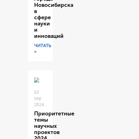
Новосибирска
в
сфере
науки
и
инноваций
ЧИТАТЬ
>
02
sep
2024
Приоритетные
темы
научных
проектов
2024