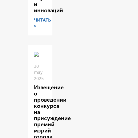
и
инноваций
ЧИТАТЬ
>
30
may
2025
Извещение
о
проведении
конкурса
на
присуждение
премий
мэрий
города