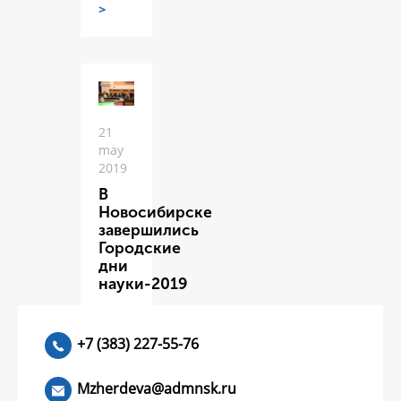
>
21
may
2019
В
Новосибирске
завершились
Городские
дни
науки-2019
ЧИТАТЬ
>
+7 (383) 227-55-76
Mzherdeva@admnsk.ru