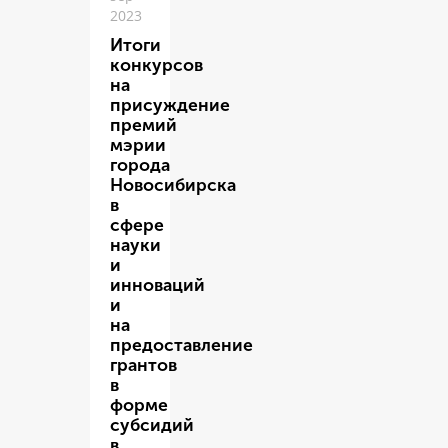
2023
Итоги
конкурсов
на
присуждение
премий
мэрии
города
Новосибирска
в
сфере
науки
и
инноваций
и
на
предоставление
грантов
в
форме
субсидий
в