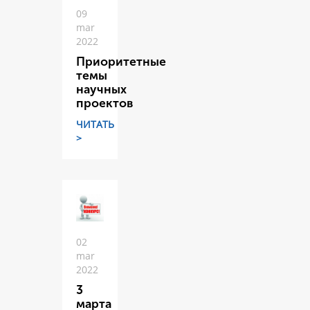
09
mar
2022
Приоритетные
темы
научных
проектов
ЧИТАТЬ
>
02
mar
2022
3
марта