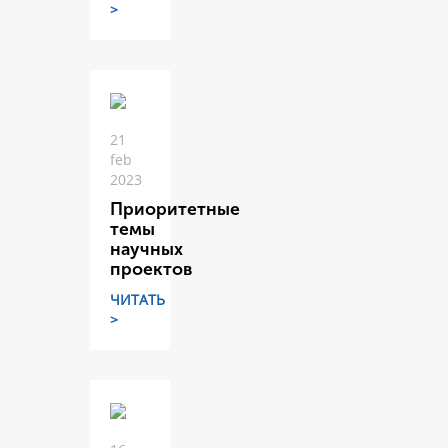
>
21
feb
2023
Приоритетные
темы
научных
проектов
ЧИТАТЬ
>