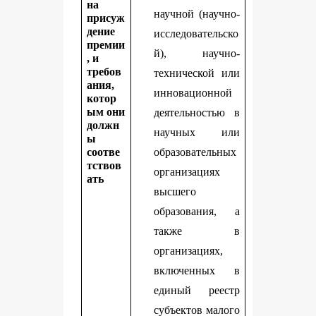
на
научной (научно-
присуж
дение
исследовательско
премии
й), научно-
, и
требов
технической или
ания,
инновационной
котор
ым они
деятельностью в
должн
научных или
ы
соотве
образовательных
тствов
организациях
ать
высшего
образования, а
также в
организациях,
включенных в
единый реестр
субъектов малого