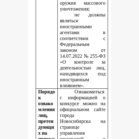
оружия массового
уничтожения;
не должны
являться
иностранными
агентами в
соответствии с
Федеральным
законом от
14.07.2022 № 255-ФЗ
«О контроле за
деятельностью лиц,
находящихся под
иностранным
влиянием».
Порядо
Ознакомиться
к
с информацией о
ознако
конкурсе можно на
мления
официальном сайте
лиц,
города
претен
Новосибирска на
дующи
странице
х на
управления
присуж
инноваций и