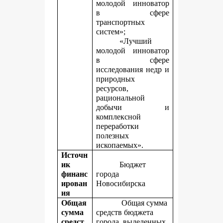
молодой инноватор
в сфере
транспортных
систем»;
«Лучший
молодой инноватор
в сфере
исследования недр и
природных
ресурсов,
рациональной
добычи и
комплексной
переработки
полезных
ископаемых».
Источн
ик
Бюджет
финанс
города
ирован
Новосибирска
ия
Общая
Общая сумма
сумма
средств бюджета
средст
города, выделенных