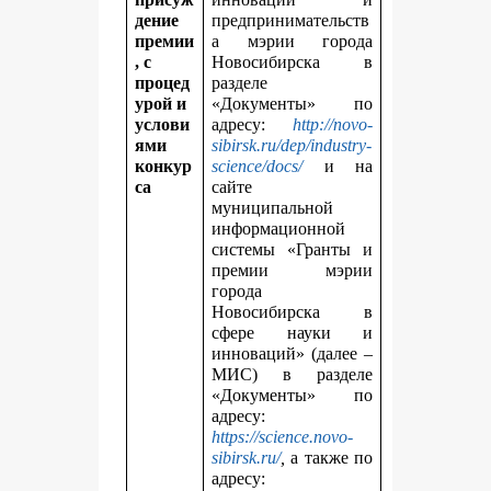
дение
предпринимательств
премии
а мэрии города
, с
Новосибирска в
процед
разделе
урой и
«Документы» по
услови
адресу:
http://novo-
ями
sibirsk.ru/dep/industry-
конкур
science/docs/
и на
са
сайте
муниципальной
информационной
системы «Гранты и
премии мэрии
города
Новосибирска в
сфере науки и
инноваций» (далее –
МИС) в разделе
«Документы» по
адресу:
https://science.novo-
sibirsk.ru/
,
а также по
адресу: