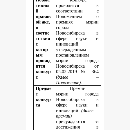
тивны
проводится в
й
соответствии с
правов
Положением о
ой акт,
премиях мэрии
в
города
соотве
Новосибирска в
тствии
сфере науки и
с
инноваций,
котор
утвержденным
ым
постановлением
провод
мэрии города
ится
Новосибирска от
конкур
05.02.2019 № 364
с
(
далее –
Положение).
Предме
Премии
т
мэрии города
конкур
Новосибирска в
са
сфере науки и
инноваций
(далее –
премии)
присуждаются
за
достижения в